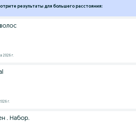
отрите результаты для большего расстояния:
 волос
а 2026 г.
al
026 г.
н . Набор.