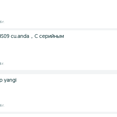
6 г.
 HS09 cu.anda，С серийным
 г.
p yangi
6 г.