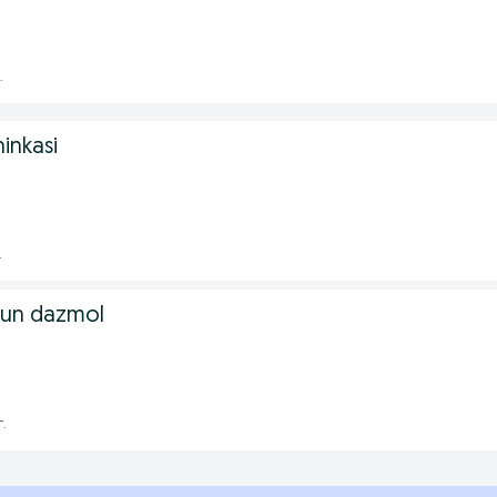
.
inkasi
.
hun dazmol
г.