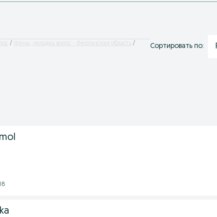
лос
Фены, укладка волос - Ферганская область
Сортировать по:
zmol
08
ka