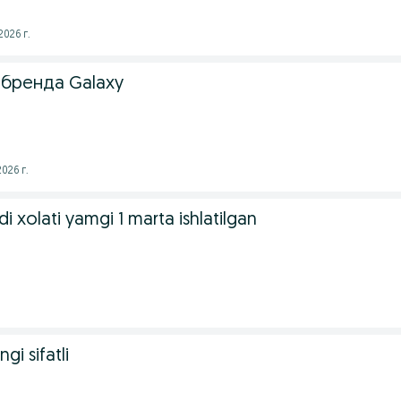
026 г.
 бренда Galaxy
026 г.
adi xolati yamgi 1 marta ishlatilgan
gi sifatli