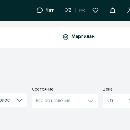
Уведомле
Чат
O'Z
Рус
Состояние
Цена
волос
Все объявления