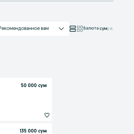
Рекомендованное вам
Валюта
:
сум
у.е.
50 000 сум
135 000 сум