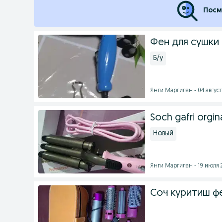
Посм
Фен для сушки
Б/у
Янги Маргилан - 04 август
Soch gafri orgin
Новый
Янги Маргилан - 19 июля 2
Соч куритиш фе