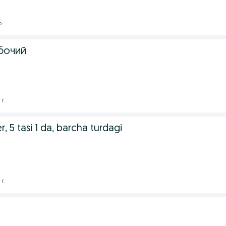
5
бочий
г.
, 5 tasi 1 da, barcha turdagi
г.