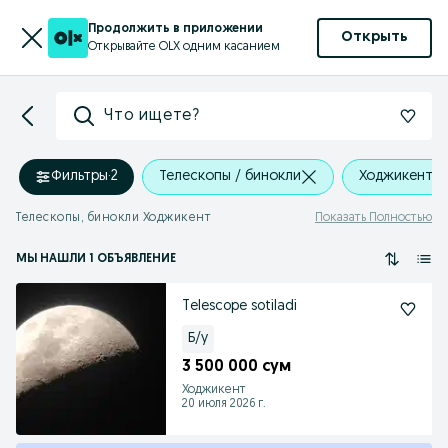
Продолжить в приложении
Открыть
Открывайте OLX одним касанием
Что ищете?
Фильтры
·
2
Телескопы / бинокли
Ходжикент
Телескопы, бинокли Ходжикент
Показать Полностью
МЫ НАШЛИ 1 ОБЪЯВЛЕНИЕ
Telescope sotiladi
Б/у
3 500 000 сум
Ходжикент
20 июля 2026 г.