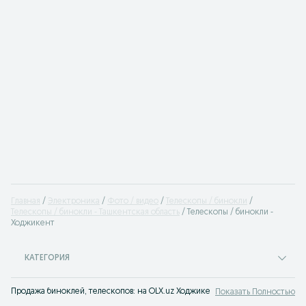
Главная
Электроника
Фото / видео
Телескопы / бинокли
Телескопы / бинокли - Ташкентская область
Телескопы / бинокли -
Ходжикент
КАТЕГОРИЯ
Продажа биноклей, телескопов: на OLX.uz Ходжикент можно быстро и выгод
Показать Полностью