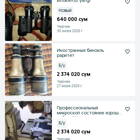
Binokl8×30 yangi
Новый
640 000 сум
Чирчик
30 июля 2026 г.
Иностранные бинокль
раритет
Б/у
2 374 020 сум
Чирчик
27 июля 2026 г.
Профессиональный
микроскоп состояние хорошо
рабочий Кому интересно нап
Б/у
2 374 020 сум
Чирчик