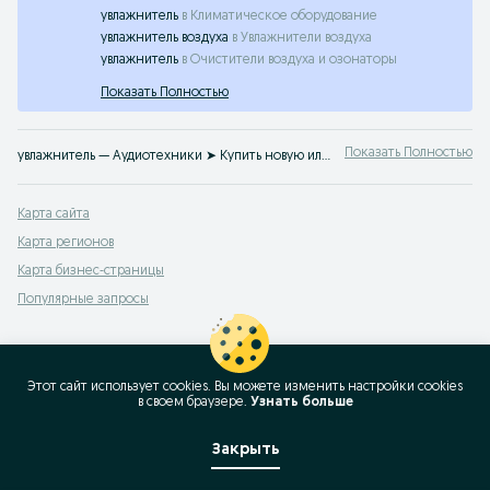
увлажнитель
в
Климатическое оборудование
увлажнитель воздуха
в
Увлажнители воздуха
увлажнитель
в
Очистители воздуха и озонаторы
Показать Полностью
Показать Полностью
увлажнитель — Аудиотехники ➤ Купить новую или б/у аудиотехнику по лучшим ценам ☝ Выгодная купля/продажа электроники на OLX.uz
Карта сайта
Карта регионов
Карта бизнес-страницы
Популярные запросы
Этот сайт использует cookies. Вы можете изменить настройки cookies
в своeм браузере.
Узнать больше
Закрыть