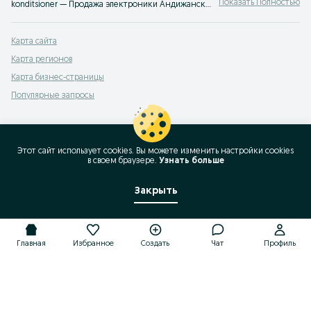
Показать Полностью
konditsioner — Продажа электроники Андижанская область ✔️ Большой выбор новых и б/у смартфонов, наушников и аксессуаров по выгодным ценам ☝ Проверенные предложения на OLX.uz
Карта сайта
Карта регионов
Карта бизнес-страницы
Популярные запросы
Этот сайт использует cookies. Вы можете изменить настройки cookies
в своeм браузере.
Узнать больше
Закрыть
Главная
Избранное
Создать
Чат
Профиль