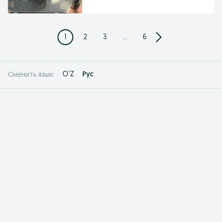
1
2
3
...
6
O'Z
Рус
Сменить язык: