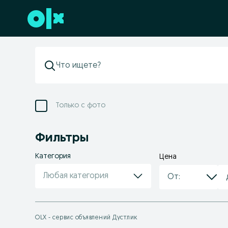
Перейти к нижнему колонтитулу
Только с фото
Фильтры
Категория
Цена
Любая категория
OLX - сервис объявлений Дустлик