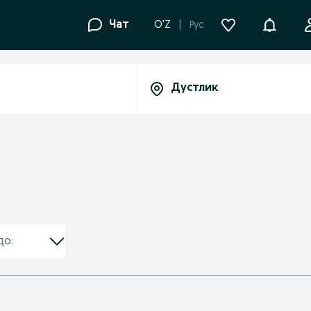
Уведомле
Чат
O'Z
Рус