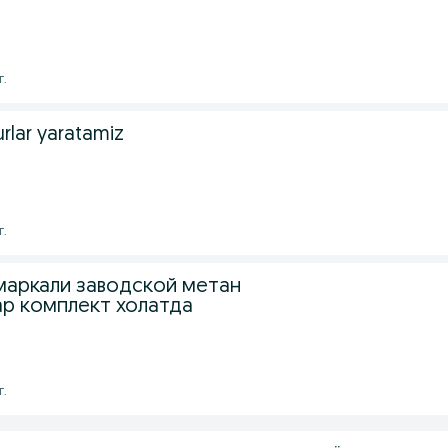
г.
rlar yaratamiz
г.
маркали заводской метан
ар комплект холатда
г.