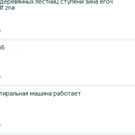
деревянных лестниц ступени зина ёгоч
f zna
г.
56
г.
тиральная машина работает
г.