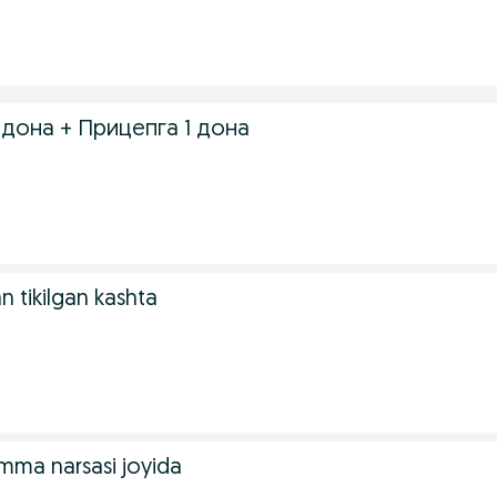
 дона + Прицепга 1 дона
n tikilgan kashta
amma narsasi joyida