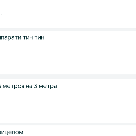
г.
ппарати тин тин
5 метров на 3 метра
рицепом