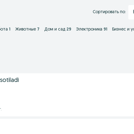
Сортировать по:
бота
1
Животные
7
Дом и сад
29
Электроника
91
Бизнес и у
otiladi
г.