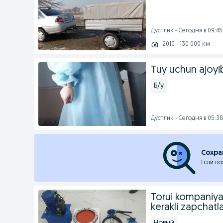
Дустлик - Сегодня в 09:45
2010 - 130 000 км
Tuy uchun ajoyib
Б/у
Дустлик - Сегодня в 05:3
Сохра
Если по
Torui kompaniya
kerakli zapchatlar