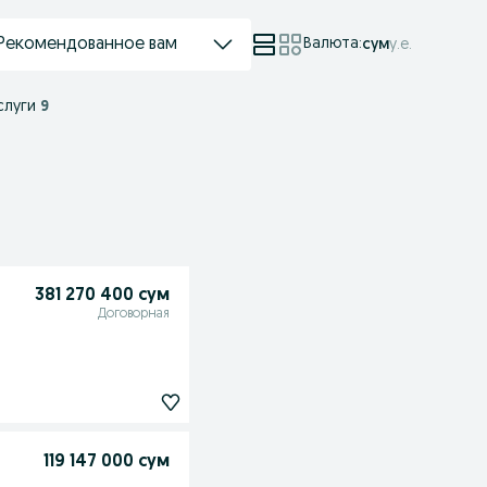
Рекомендованное вам
Валюта
:
сум
у.е.
слуги
9
381 270 400 сум
Договорная
119 147 000 сум