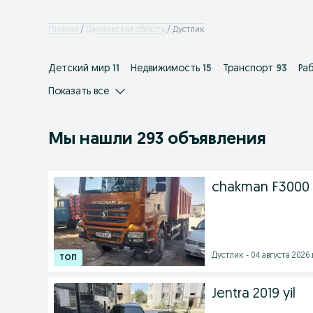
Главная
Джизакская область
Дустлик
Детский мир
11
Недвижимость
15
Транспорт
93
Ра
Показать все
Мы нашли 293 объявления
chakman F3000 s
Дустлик - 04 августа 2026 
Jentra 2019 yil