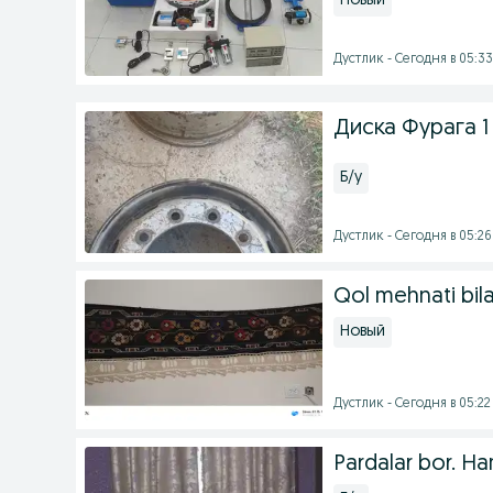
Новый
Дустлик - Сегодня в 05:33
Диска Фурага 1
Б/у
Дустлик - Сегодня в 05:26
Qol mehnati bila
Новый
Дустлик - Сегодня в 05:22
Pardalar bor. H