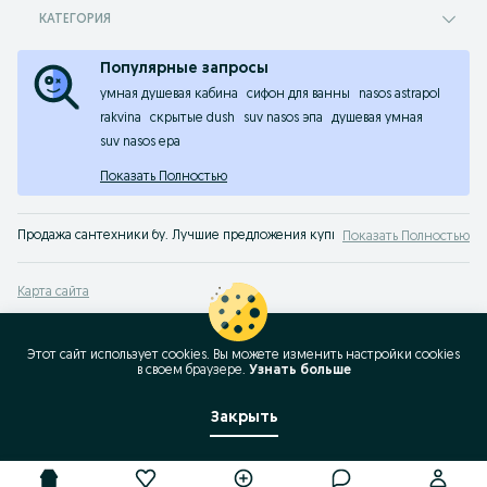
КАТЕГОРИЯ
Популярные запросы
умная душевая кабина
сифон для ванны
nasos astrapol
rakvina
скрытые dush
suv nasos эпа
душевая умная
suv nasos epa
Показать Полностью
Продажа сантехники бу. Лучшие предложения купить дешевую сантехнику н
Показать Полностью
Карта сайта
Карта регионов
Карта бизнес-страницы
Этот сайт использует cookies. Вы можете изменить настройки cookies
в своeм браузере.
Узнать больше
Популярные запросы
Закрыть