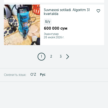
Suvnasosi sotiladi. Algoritm 31
kvartalda
Б/у
600 000 сум
Эшангузар
28 июля 2026 г.
1
2
3
O'Z
Рус
Сменить язык: