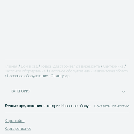
Главная
Дом и сад
Товары для строительства/ремонта
Сантехника
Насосное оборудование
Насосное оборудование - Ташкентская область
Насосное оборудование - Эшангузар
КАТЕГОРИЯ
Лучшие предложения категории Насосное оборудование Эшангузар. Большой выбор товаров и услуг по выгодным ценам на OLX! Множество предложений на OLX.uz!
Показать Полностью
Карта сайта
Карта регионов