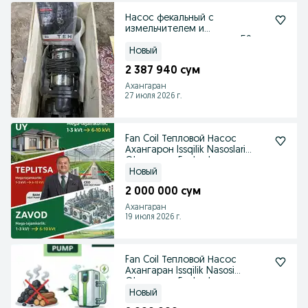
Насос фекальный с
измельчителем и
армированным шлангом 50 мм
- 30 метр
Новый
2 387 940 сум
Ахангаран
27 июля 2026 г.
Fan Coil Тепловой Насос
Ахангарон Issqilik Nasoslari
Ohangaron Fankoyl
Новый
2 000 000 сум
Ахангаран
19 июля 2026 г.
Fan Coil Тепловой Насос
Ахангаран Issqilik Nasosi
Ohangaron Fankoyl
Новый