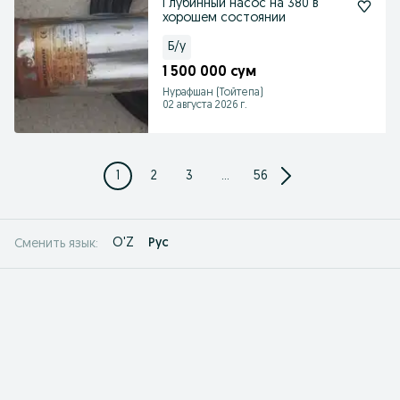
Глубинный насос на 380 в
хорошем состоянии
Б/у
1 500 000 сум
Нурафшан (Тойтепа)
02 августа 2026 г.
1
2
3
...
56
O'Z
Рус
Сменить язык: