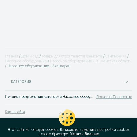
Главная
Дом и сад
Товары для строительства/ремонта
Сантехника
Насосное оборудование
Насосное оборудование - Ташкентская область
Насосное оборудование - Ахангаран
КАТЕГОРИЯ
Лучшие предложения категории Насосное оборудование Ахангаран. Большой выбор товаров и услуг по выгодным ценам на OLX! Множество предложений на OLX.uz!
Показать Полностью
Карта сайта
Карта регионов
Карта бизнес-страницы
Этот сайт использует cookies. Вы можете изменить настройки cookies
в своeм браузере.
Узнать больше
Популярные запросы