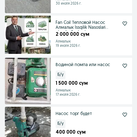
30 июля 2026 г.
Fan Coil Тепловой Насос
Алмалык Issqilik Nasoslari
olmaliq Fankoyl
2 000 000 сум
Алмалык
19 июля 2026 г.
Водиной помпа или насос
Б/у
1 500 000 сум
Алмалык
17 июля 2026 г.
Насос торг будет
Б/у
400 000 сум