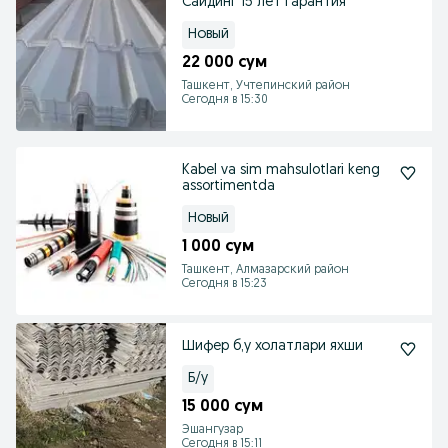
Сайдинг 15 лет гарантия
Новый
22 000 сум
Ташкент, Учтепинский район
Сегодня в 15:30
Kabel va sim mahsulotlari keng
assortimentda
Новый
1 000 сум
Ташкент, Алмазарский район
Сегодня в 15:23
Шифер б,у холатлари яхши
Б/у
15 000 сум
Эшангузар
Сегодня в 15:11