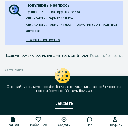
Популярные запросы
туника 0,5
палка
круглая рейка
силиконовый герметик лион
силиконовый герметик леон
герметик леон
колышки
armorcast
Показать Полностью
Продажа прочих строительных материалов. Выгодные предложения купить др
Показать Полностью
Карта сайта
Карта регионов
Карта бизнес-страницы
Этот сайт использует cookies. Вы можете изменить настройки cookies
в своeм браузере.
Узнать больше
Популярные запросы
Закрыть
Главная
Избранное
Создать
Чат
Профиль