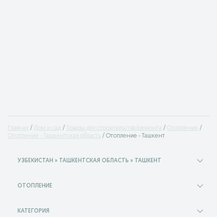
Главная
Дом и сад
Товары для строительства/ремонта
Отопление
Отопление - Ташкентская область
Отопление - Ташкент
УЗБЕКИСТАН » ТАШКЕНТСКАЯ ОБЛАСТЬ » ТАШКЕНТ
ОТОПЛЕНИЕ
КАТЕГОРИЯ