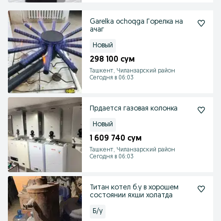
Garelka ochoqga Горелка на
ачаг
Новый
298 100 сум
Ташкент, Чиланзарский район
Сегодня в 06:03
Прдается газовая колонка
Новый
1 609 740 сум
Ташкент, Чиланзарский район
Сегодня в 06:03
Титан котел б.у в хорошем
состоянии яхши холатда
Б/у