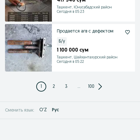
417 340 сум
Ташкент, Юнусабадский район
Сегодня в 05:23
Продается агв с дефектом
Б/у
1 100 000 сум
Ташкент, Шайхантахурский район
Сегодня в 05:22
1
2
3
...
100
O'Z
Рус
Сменить язык: