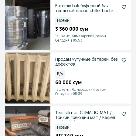
Buferniy bak буферный бак
тепловой насос chiller bochka
ёмкость
Новый
3 360 000 сум
Ташкент, Алмазарский район
Сегодня в 05:53
Продам чугунные батареи, без
дефектов
Б/у
60 000 сум
Ташкент, Яшнабадский район
Сегодня в 05:39
Теплый пол CLIMATIQ MAT /
Тонкий греющий мат / Кафель
tagiga issiq pol
Новый