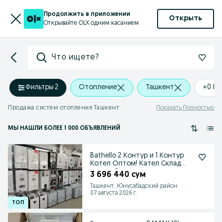
Продолжить в приложении
Открыть
Открывайте OLX одним касанием
Что ищете?
Фильтры
·
2
Отопление
Ташкент
+0 k
Продажа систем отопления Ташкент
Показать Полностью
МЫ НАШЛИ
БОЛЕЕ
1 000 ОБЪЯВЛЕНИЙ
Bathello 2 Контур и 1 Контур
Котел Оптом! Кател Склад
первых Рук
3 696 440 сум
Ташкент, Юнусабадский район
07 августа 2026 г.