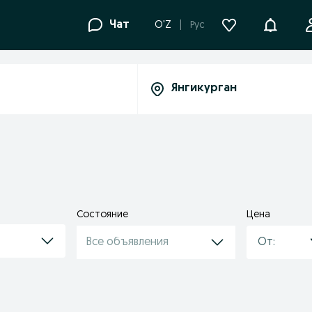
Уведомле
Чат
O'Z
Рус
Состояние
Цена
Все объявления