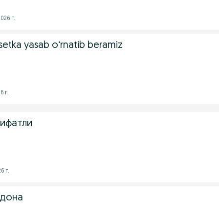
026 г.
etka yasab oʻrnatib beramiz
6 г.
сифатли
6 г.
 дона