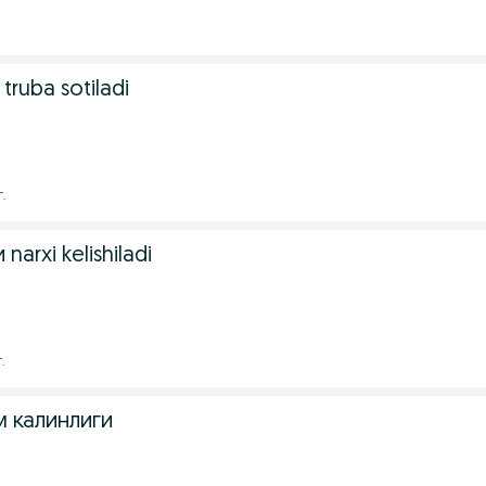
 truba sotiladi
г.
arxi kelishiladi
.
м калинлиги