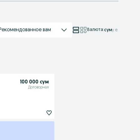
Рекомендованное вам
Валюта
:
сум
у.е.
100 000 сум
Договорная