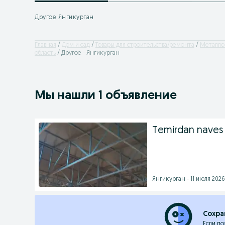
Другое Янгикурган
Главная
Дом и сад
Товары для строительства/ремонта
Металло
область
Другое - Янгикурган
Мы нашли 1 объявление
Temirdan naves 
Янгикурган - 11 июля 2026 
Сохра
Если по