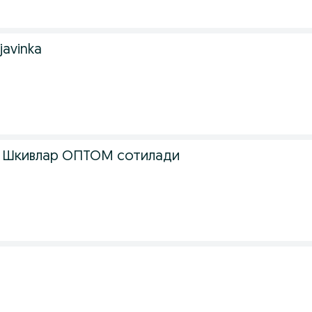
rjavinka
di | Шкивлар ОПТОМ сотилади