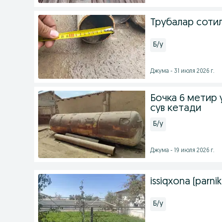
Трубалар соти
Б/у
Джума - 31 июля 2026 г.
Бочка 6 метир у
сув кетади
Б/у
Джума - 19 июля 2026 г.
issiqxona (parnik
Б/у