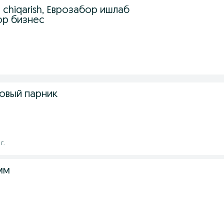
b chiqarish, Еврозабор ишлаб
ор бизнес
овый парник
г.
 мм