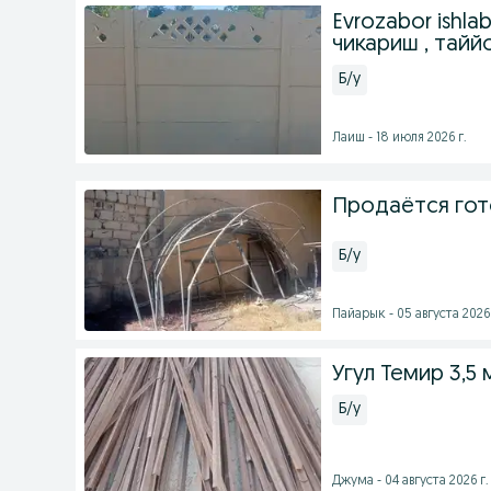
Evrozabor ishla
чикариш , тайй
Б/у
Лаиш - 18 июля 2026 г.
Продаётся гот
Б/у
Пайарык - 05 августа 2026 
Угул Темир 3,5
Б/у
Джума - 04 августа 2026 г.