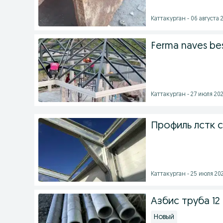
Каттакурган - 06 августа 2
Ferma naves bes
Каттакурган - 27 июля 202
Профиль лстк 
Каттакурган - 25 июля 202
Азбис труба 12
Новый