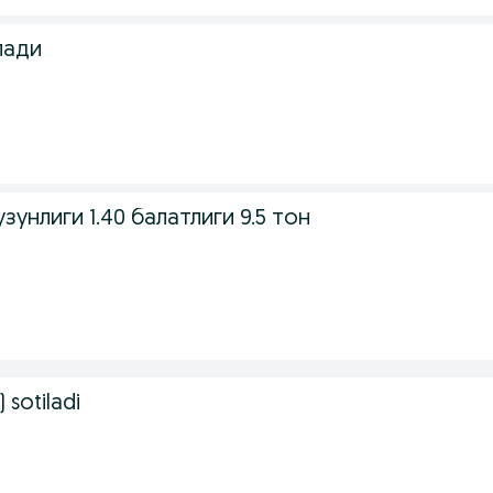
лади
зунлиги 1.40 балатлиги 9.5 тон
) sotiladi