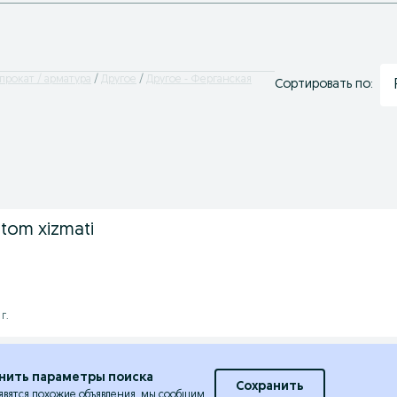
прокат / арматура
Другое
Другое - Ферганская
Сортировать по:
tom xizmati
г.
нить параметры поиска
Сохранить
явятся похожие объявления, мы сообщим.