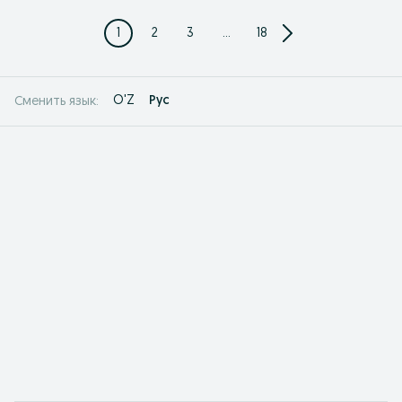
1
2
3
...
18
O'Z
Рус
Сменить язык: