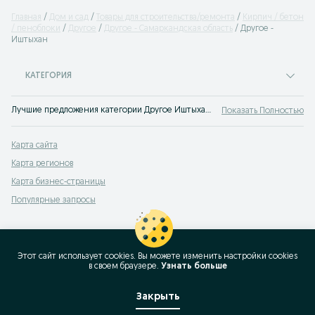
Главная
Дом и сад
Товары для строительства/ремонта
Кирпич / бетон
/ пеноблоки
Другое
Другое - Самаркандская область
Другое -
Иштыхан
КАТЕГОРИЯ
Лучшие предложения категории Другое Иштыхан. Большой выбор товаров и услуг по выгодным ценам на OLX! Множество предложений на OLX.uz!
Показать Полностью
Карта сайта
Карта регионов
Карта бизнес-страницы
Популярные запросы
Этот сайт использует cookies. Вы можете изменить настройки cookies
в своeм браузере.
Узнать больше
Закрыть