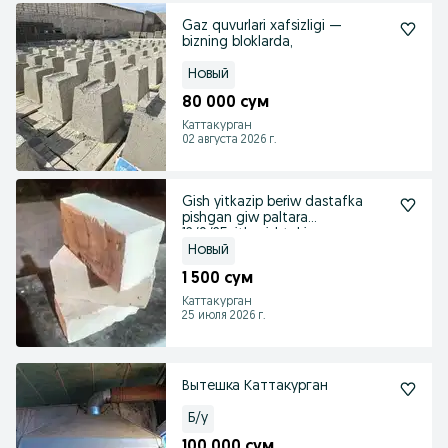
Gaz quvurlari xafsizligi —
bizning bloklarda,
Новый
80 000 сум
Каттакурган
02 августа 2026 г.
Gish yitkazip beriw dastafka
pishgan giw paltara
12/9/25yitkazishtekin
Новый
1 500 сум
Каттакурган
25 июля 2026 г.
Вытешка Каттакурган
Б/у
100 000 сум