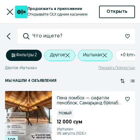
Продолжить в приложении
Открыть
Открывайте OLX одним касанием
Что ищете?
Фильтры
·
2
Другое
Иштыхан
+0 km
Другое Иштыхан
Показать Полностью
МЫ НАШЛИ 4 ОБЪЯВЛЕНИЯ
Пена ломбоз — сифатли
пеноблок, Самарқанд бўйлаб
доставка
Новый
12 000 сум
Иштыхан
08 августа 2026 г.