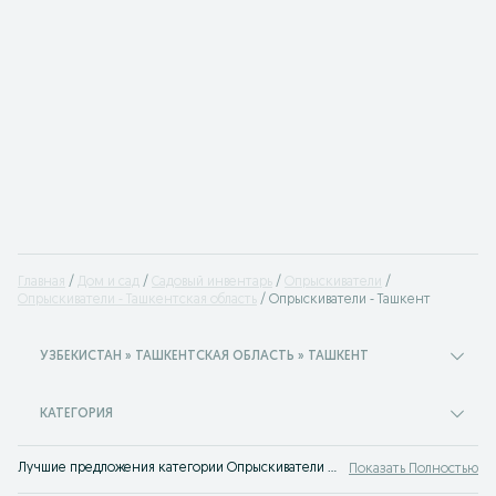
Главная
Дом и сад
Садовый инвентарь
Опрыскиватели
Опрыскиватели - Ташкентская область
Опрыскиватели - Ташкент
УЗБЕКИСТАН » ТАШКЕНТСКАЯ ОБЛАСТЬ » ТАШКЕНТ
КАТЕГОРИЯ
Лучшие предложения категории Опрыскиватели Ташкент. Большой выбор товаров и услуг по выгодным ценам на OLX! Множество предложений на OLX.uz!
Показать Полностью