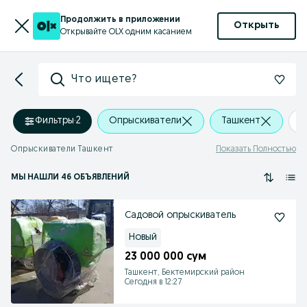
Продолжить в приложении
Открыть
Открывайте OLX одним касанием
Что ищете?
Фильтры
·
2
Опрыскиватели
Ташкент
+
Опрыскиватели Ташкент
Показать Полностью
МЫ НАШЛИ 46 ОБЪЯВЛЕНИЙ
Садовой опрыскиватель
Новый
23 000 000 сум
Ташкент, Бектемирский район
Сегодня в 12:27