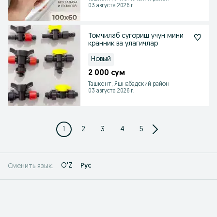
03 августа 2026 г.
Томчилаб сугориш учун мини
кранник ва улагичлар
Новый
2 000 сум
Ташкент, Яшнабадский район
03 августа 2026 г.
1
2
3
4
5
O'Z
Рус
Сменить язык: