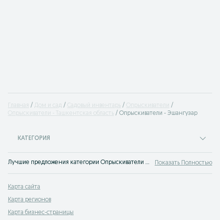
Главная
Дом и сад
Садовый инвентарь
Опрыскиватели
Опрыскиватели - Ташкентская область
Опрыскиватели - Эшангузар
КАТЕГОРИЯ
Лучшие предложения категории Опрыскиватели Эшангузар. Большой выбор товаров и услуг по выгодным ценам на OLX! Множество предложений на OLX.uz!
Показать Полностью
Карта сайта
Карта регионов
Карта бизнес-страницы