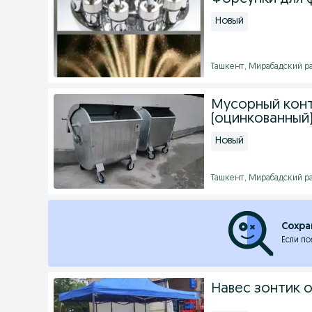
Новый
Ташкент, Мирабадский ра
Мусорный конт
(оцинкованный
Новый
Ташкент, Мирабадский ра
Сохра
Если по
Навес зонтик 