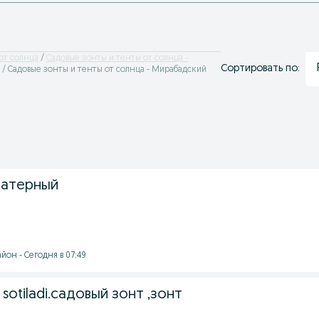
от солнца
Садовые зонты и тенты от солнца -
Сортировать по:
Садовые зонты и тенты от солнца - Мирабадский
шатерный
йон - Сегодня в 07:49
 sotiladi.садовый зонт ,зонт