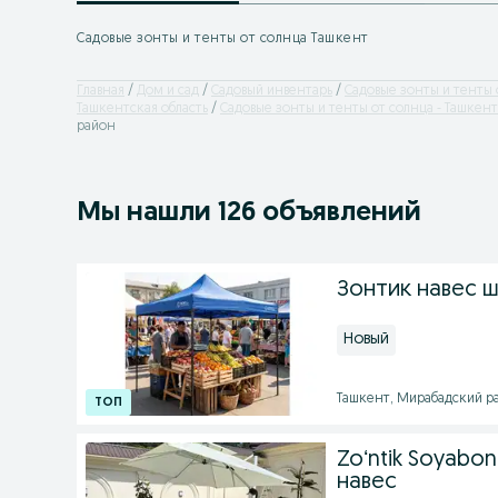
Садовые зонты и тенты от солнца Ташкент
Главная
Дом и сад
Садовый инвентарь
Садовые зонты и тенты 
Ташкентская область
Садовые зонты и тенты от солнца - Ташкент
район
Мы нашли 126 объявлений
Зонтик навес 
Новый
Ташкент, Мирабадский ра
Zoʻntik Soyabon
навес