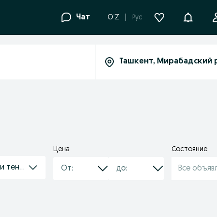
Уведомле
Чат
O'Z
Рус
Цена
Состояние
и тенты от солнца
Все объяв