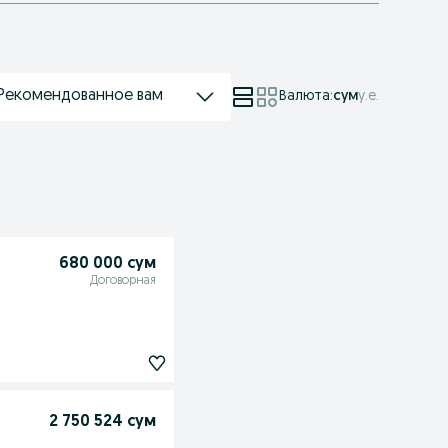
Рекомендованное вам
Валюта
:
сум
у.е.
680 000 сум
Договорная
2 750 524 сум