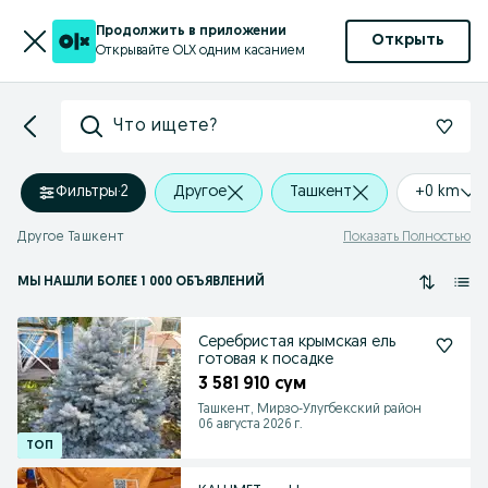
Продолжить в приложении
Открыть
Открывайте OLX одним касанием
Что ищете?
Фильтры
·
2
Другое
Ташкент
+0 km
Другое Ташкент
Показать Полностью
МЫ НАШЛИ
БОЛЕЕ
1 000 ОБЪЯВЛЕНИЙ
Серебристая крымская ель
готовая к посадке
3 581 910 сум
Ташкент, Мирзо-Улугбекский район
06 августа 2026 г.