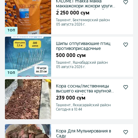
KALUMET makka макка
маккажохори жохори уруги
Семена Кукуруза don Силос
2 250 000 сум
Ташкент, Бектемирский район
05 августа 2026 г.
Шипы отпугиваюшие птиц
противоприсадочные
500 000 сум
Ташкент, Яшнабадский район
05 августа 2026 г.
Кора сосны/лиственницы
высшего качества крупной
фракции, из России.
239 000 сум
Ташкент, Яккасарайский район
Сегодня в 10:44
Кора Для Мульчирования в
Саду