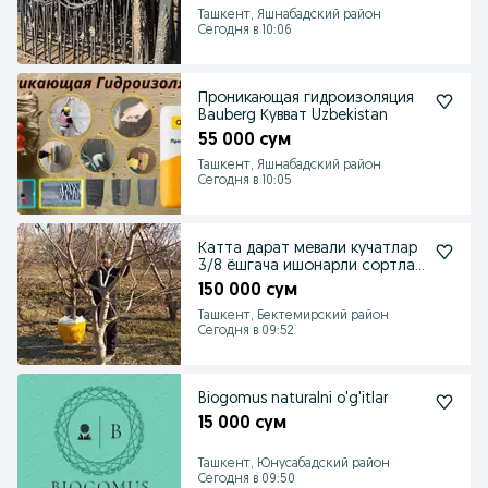
Ташкент, Яшнабадский район
Сегодня в 10:06
Проникающая гидроизоляция
Bauberg Кувват Uzbekistan
55 000 сум
Ташкент, Яшнабадский район
Сегодня в 10:05
Катта дарат мевали кучатлар
3/8 ёшгача ишонарли сортлар
сотувда
150 000 сум
Ташкент, Бектемирский район
Сегодня в 09:52
Biogomus naturalni o'g'itlar
15 000 сум
Ташкент, Юнусабадский район
Сегодня в 09:50