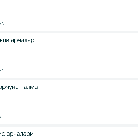
 г.
вли арчалар
 г.
орчуна палма
 г.
ис арчалари