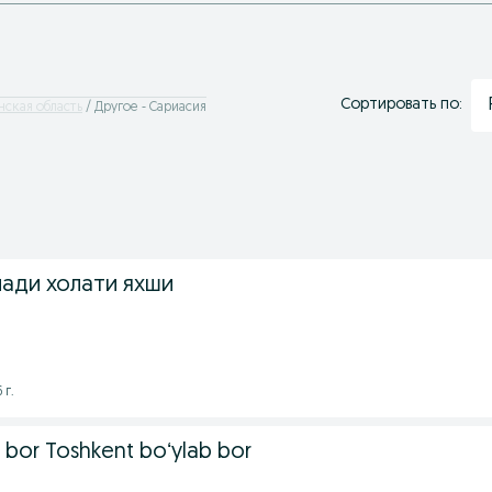
Сортировать по:
нская область
Другое - Сариасия
лади холати яхши
 г.
i bor Toshkent boʻylab bor