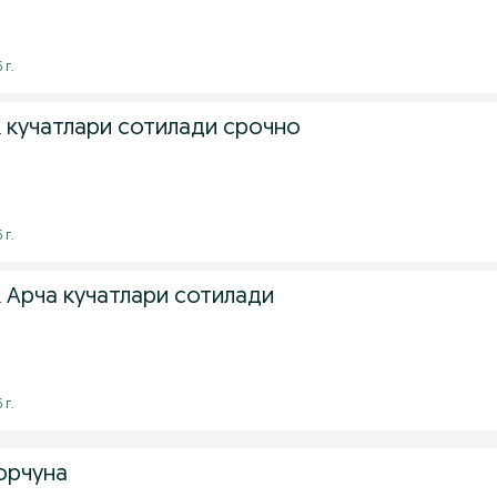
 г.
кучатлари сотилади срочно
 г.
Арча кучатлари сотилади
 г.
орчуна