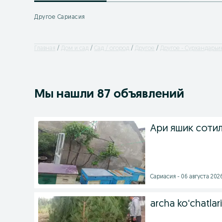
Другое Сариасия
Главная
Дом и сад
Сад / огород
Другое
Другое - Сурхандарьи
Мы нашли 87 объявлений
Ари яшик соти
Сариасия - 06 августа 2026
archa koʻchatlar