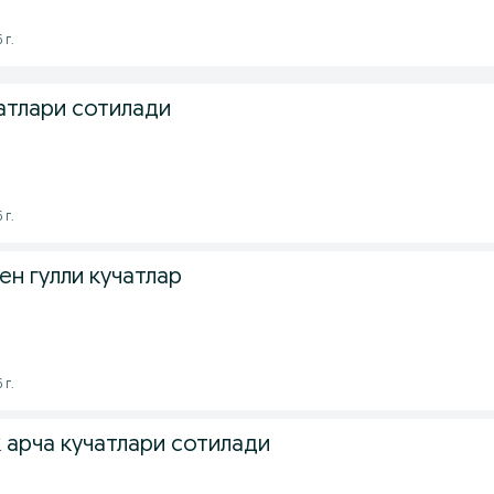
 г.
атлари сотилади
 г.
н гулли кучатлар
 г.
арча кучатлари сотилади