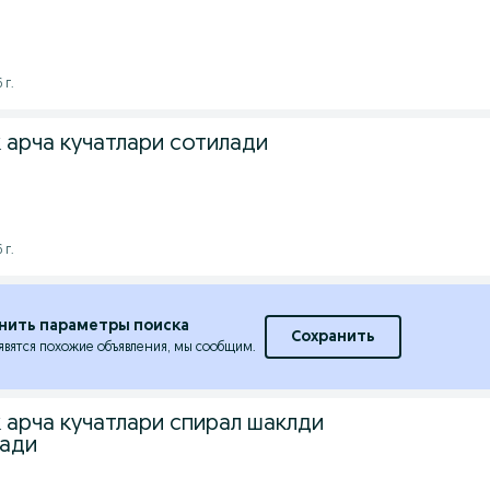
 г.
арча кучатлари сотилади
 г.
нить параметры поиска
Сохранить
явятся похожие объявления, мы сообщим.
арча кучатлари спирал шаклди
лади