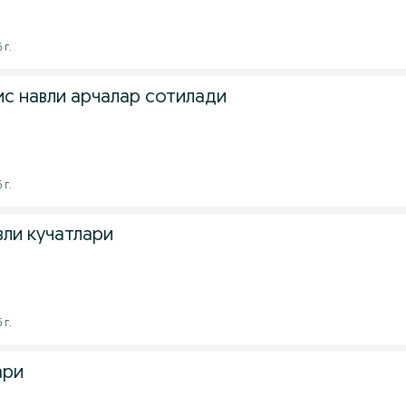
 г.
ис навли арчалар сотилади
 г.
вли кучатлари
 г.
ари