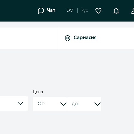
Уведомле
Чат
O'Z
Рус
Цена