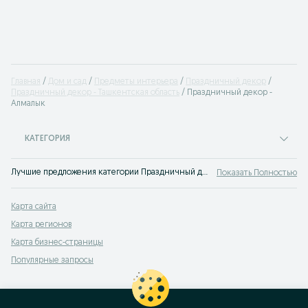
Главная
Дом и сад
Предметы интерьера
Праздничный декор
Праздничный декор - Ташкентская область
Праздничный декор -
Алмалык
КАТЕГОРИЯ
Лучшие предложения категории Праздничный декор Алмалык. Большой выбор товаров и услуг по выгодным ценам на OLX! Множество предложений на OLX.uz!
Показать Полностью
Карта сайта
Карта регионов
Карта бизнес-страницы
Популярные запросы