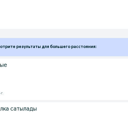
отрите результаты для большего расстояния:
ные
 г.
илка сатылады