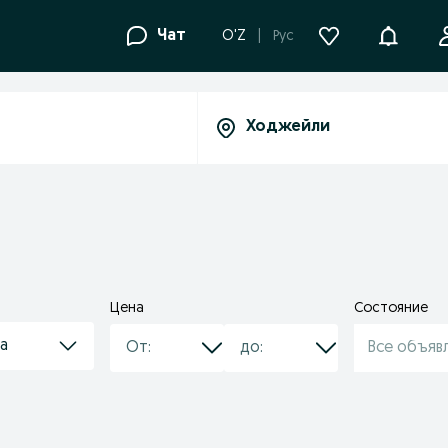
Уведомле
Чат
O'Z
Рус
Цена
Состояние
а
Все объяв