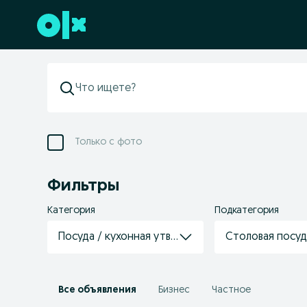
Перейти к нижнему колонтитулу
Только с фото
Фильтры
Категория
Подкатегория
Посуда / кухонная утварь
Столовая посуд
Все объявления
Бизнес
Частное