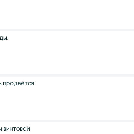
ды.
ь продаётся
ы винтовой