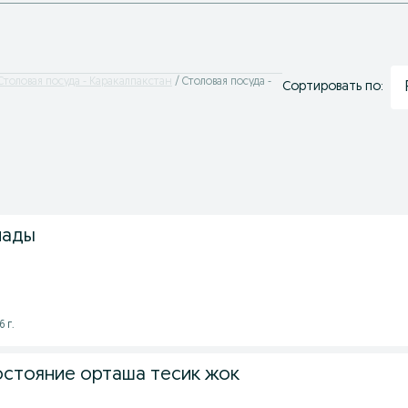
Столовая посуда - Каракалпакстан
Столовая посуда -
Сортировать по:
лады
 г.
остояние орташа тесик жок