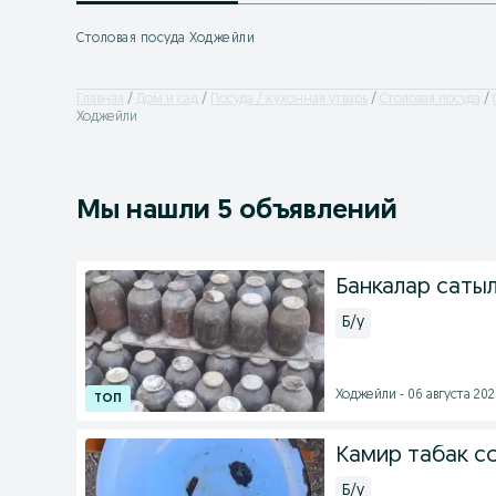
Столовая посуда Ходжейли
Главная
Дом и сад
Посуда / кухонная утварь
Столовая посуда
Ходжейли
Мы нашли 5 объявлений
Банкалар саты
Б/у
Ходжейли - 06 августа 2026
Камир табак с
Б/у