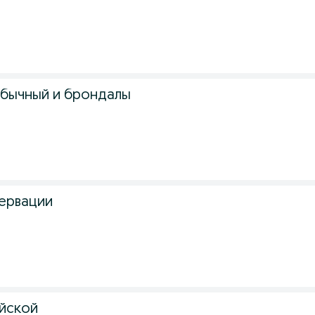
обычный и брондалы
сервации
ийской