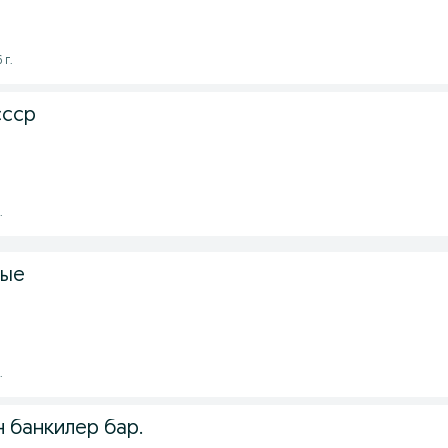
 г.
ссср
.
ные
.
 банкилер бар.