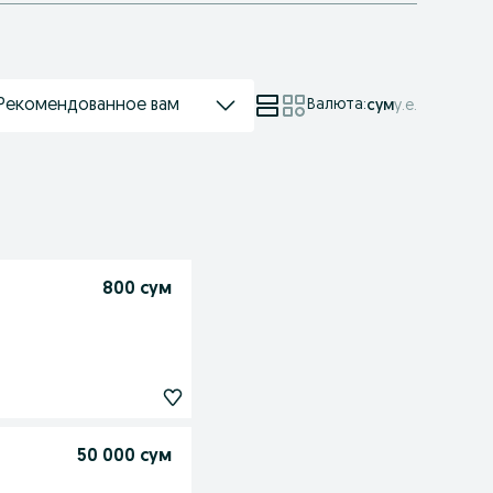
Рекомендованное вам
Валюта
:
сум
у.е.
800 сум
50 000 сум