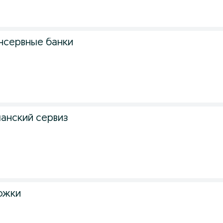
нсервные банки
анский сервиз
ожки