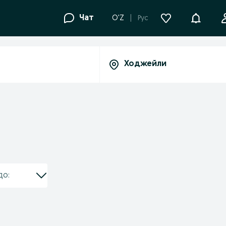
Уведомле
Чат
O'Z
Рус