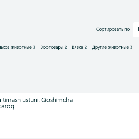
Сортировать по:
льхоз животные
3
Зоотовары
2
Вязка
2
Другие животные
3
 tirnash ustuni. Qoshimcha
 taroq