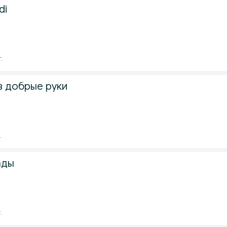
di
.
в добрые руки
.
ады
.