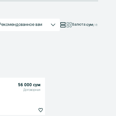
Рекомендованное вам
Валюта
:
сум
у.е.
56 000 сум
Договорная