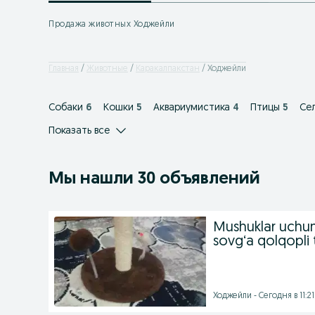
Продажа животных Ходжейли
Главная
Животные
Каракалпакстан
Ходжейли
Собаки
6
Кошки
5
Аквариумистика
4
Птицы
5
Се
Показать все
Мы нашли 30 объявлений
Mushuklar uchun
sovg‘a qolqopli
Ходжейли - Сегодня в 11:21