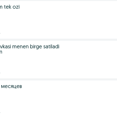
um tek ozi
.
vkasi menen birge satiladi
um
.
 месяцев
.