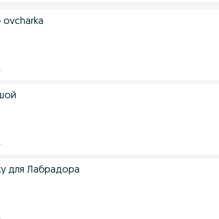
o ovcharka
.
шой
.
у для Лабрадора
.