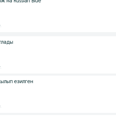
ж на Russian Blue
.
тлады
.
кылып езилген
.