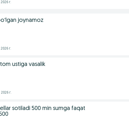
2026 г.
boʻlgan joynamoz
2026 г.
 tom ustiga vasalik
2026 г.
llar sotiladi 500 min sumga faqat
500