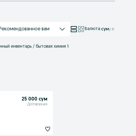
Рекомендованное вам
Валюта
:
сум
у.е.
нный инвентарь / бытовая химия
1
25 000 сум
Договорная