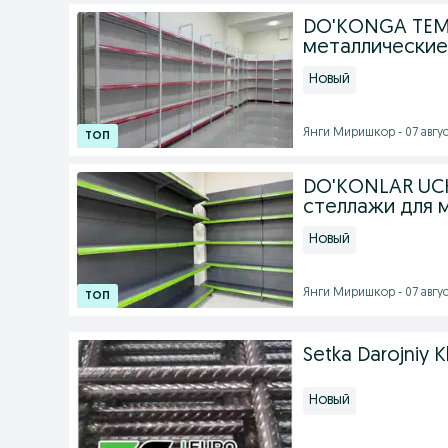
DO'KONGA TEMI
металлические
Новый
Янги Миришкор - 07 август
DO'KONLAR UCH
стеллажи для 
Новый
Янги Миришкор - 07 август
Setka Darojniy K
Новый