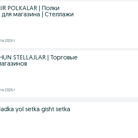
R POLKALAR | Полки
 для магазина | Стеллажи
а 2026 г.
UN STELLAJLAR | Торговые
магазинов
а 2026 г.
ladka yol setka gisht setka