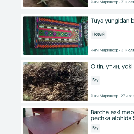
Янги Миришкор - 31 июля 
Tuya yungidan 
Новый
Янги Миришкор - 31 июля 
O'tin, утин, yoki
Б/у
Янги Миришкор - 27 июля 
Barcha eski mebe
pechka alohida 
Б/у