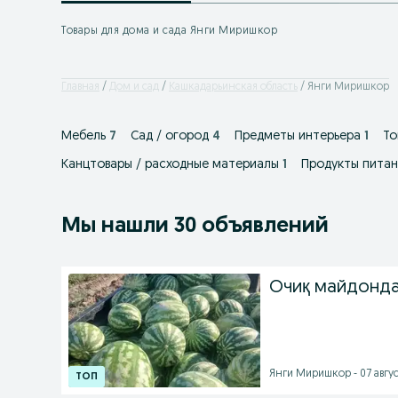
Товары для дома и сада Янги Миришкор
Главная
Дом и сад
Кашкадарьинская область
Янги Миришкор
Мебель
7
Сад / огород
4
Предметы интерьера
1
То
Канцтовары / расходные материалы
1
Продукты питан
Мы нашли 30 объявлений
Очиқ майдонда
Янги Миришкор - 07 август