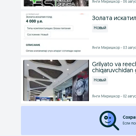
Янги Миришкор - 06 авгус
Золата искати
Новый
Янги Миришкор - 03 авгус
Grilyato va reec
chiqaruvchidan 
Новый
Янги Миришкор - 02 август
Сохра
Если по