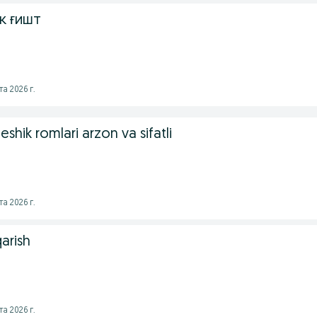
к ғишт
а 2026 г.
t eshik romlari arzon va sifatli
а 2026 г.
qarish
а 2026 г.