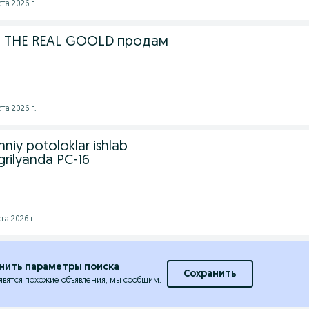
та 2026 г.
л THE REAL GOOLD продам
та 2026 г.
hniy potoloklar ishlab
grilyanda PC-16
а 2026 г.
нить параметры поиска
Сохранить
явятся похожие объявления, мы сообщим.