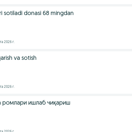
ri sotiladi donasi 68 mingdan
а 2026 г.
arish va sotish
а 2026 г.
а ромлари ишлаб чиқариш
а 2026 г.