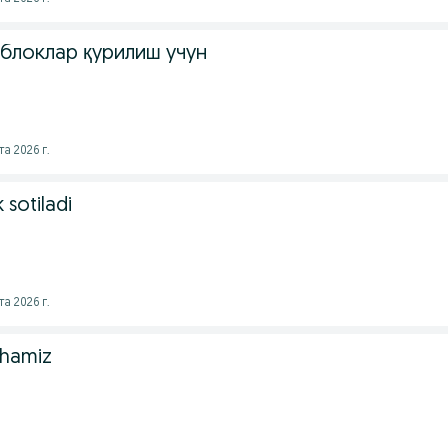
блоклар қурилиш учун
а 2026 г.
k sotiladi
а 2026 г.
shamiz