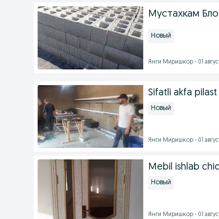
Мустахкам Бло
Новый
Янги Миришкор - 01 август
Sifatli akfa pilas
Новый
Янги Миришкор - 01 август
Mebil ishlab chi
Новый
Янги Миришкор - 01 август