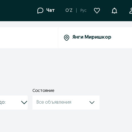
Уведомле
Чат
O'Z
Рус
Состояние
Все объявления