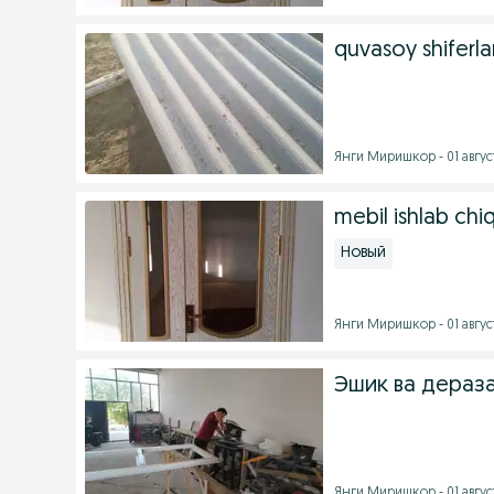
quvasoy shiferla
Янги Миришкор - 01 август
mebil ishlab chiq
Новый
Янги Миришкор - 01 август
Эшик ва дераз
Янги Миришкор - 01 август