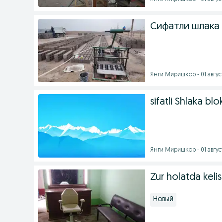
Сифатли шлака 
Янги Миришкор - 01 август
sifatli Shlaka blo
Янги Миришкор - 01 август
Zur holatda keli
Новый