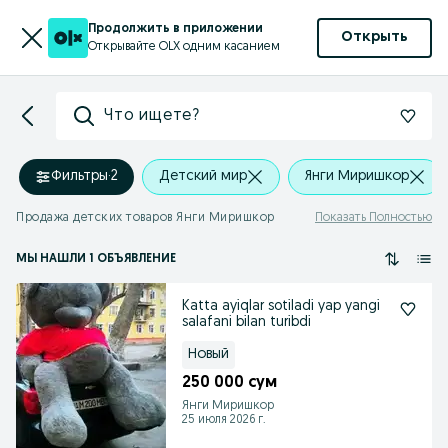
Продолжить в приложении
Открыть
Открывайте OLX одним касанием
Что ищете?
Фильтры
·
2
Детский мир
Янги Миришкор
Продажа детских товаров Янги Миришкор
Показать Полностью
МЫ НАШЛИ 1 ОБЪЯВЛЕНИЕ
Katta ayiqlar sotiladi yap yangi
salafani bilan turibdi
Новый
250 000 сум
Янги Миришкор
25 июля 2026 г.