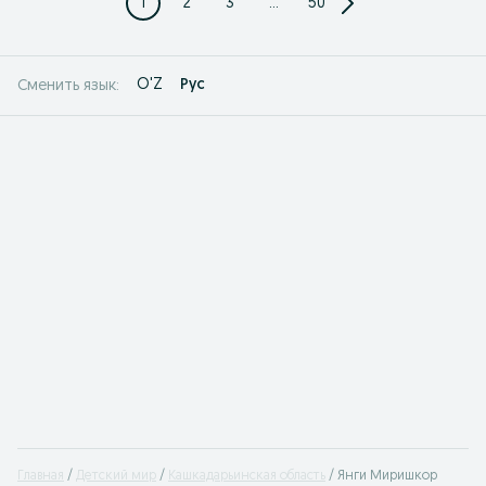
1
2
3
...
50
O'Z
Рус
Сменить язык:
Главная
Детский мир
Кашкадарьинская область
Янги Миришкор