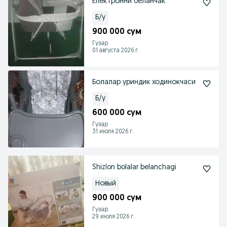
Електронни беланчак
Б/у
900 000 сум
Гузар
01 августа 2026 г.
Болалар уриндик ходинокчаси
Б/у
600 000 сум
Гузар
31 июля 2026 г.
Shizlon bolalar belanchagi
Новый
900 000 сум
Гузар
29 июля 2026 г.