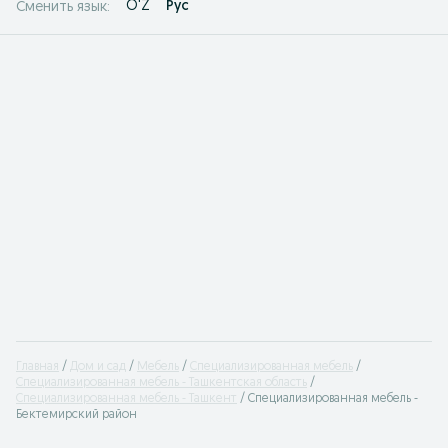
O'Z
Рус
Сменить язык:
Главная
Дом и сад
Мебель
Специализированная мебель
Специализированная мебель - Ташкентская область
Специализированная мебель - Ташкент
Специализированная мебель -
Бектемирский район