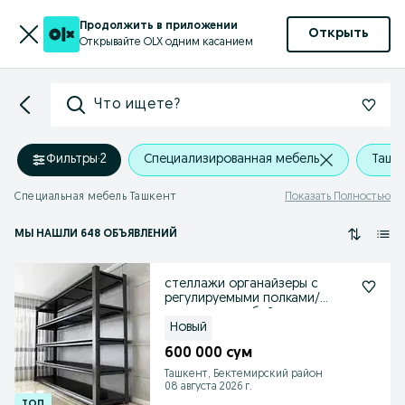
Продолжить в приложении
Открыть
Открывайте OLX одним касанием
Что ищете?
Фильтры
·
2
Специализированная мебель
Ташк
Специальная мебель Ташкент
Показать Полностью
МЫ НАШЛИ 648 ОБЪЯВЛЕНИЙ
стеллажи органайзеры с
регулируемыми полками/
подходят в любой интерьер
Новый
600 000 сум
Ташкент, Бектемирский район
08 августа 2026 г.