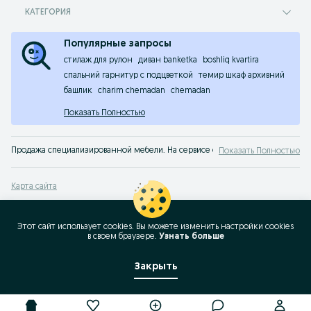
КАТЕГОРИЯ
Популярные запросы
стилаж для рулон
диван banketka
boshliq kvartira
спальний гарнитур с подцветкой
темир шкаф архивний
башлик
charim chemadan
chemadan
Показать Полностью
Продажа специализированной мебели. На сервисе объявлений OLX.uz Ташке
Показать Полностью
Карта сайта
Карта регионов
Карта бизнес-страницы
Этот сайт использует cookies. Вы можете изменить настройки cookies
в своeм браузере.
Узнать больше
Популярные запросы
Закрыть