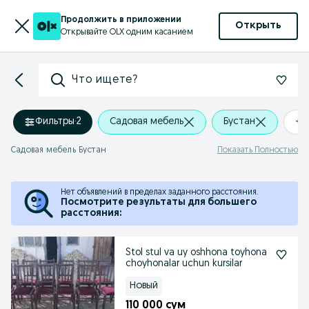
Продолжить в приложении
Открыть
Открывайте OLX одним касанием
Что ищете?
Фильтры
·
2
Садовая мебель
Бустан
+0
Садовая мебель Бустан
Показать Полностью
Нет объявлений в пределах заданного расстояния.
Посмотрите результаты для большего
расстояния:
Stol stul va uy oshhona toyhona
choyhonalar uchun kursilar
Новый
110 000 сум