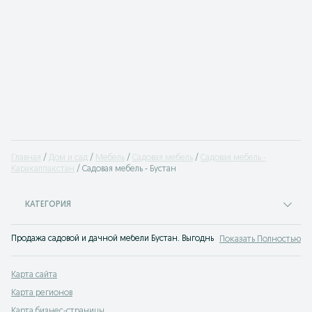
Главная
Дом и сад
Мебель
Садовая мебель
Садовая мебель -
Каракалпакстан
Садовая мебель - Бустан
КАТЕГОРИЯ
Продажа садовой и дачной мебели Бустан. Выгодные предложения купить меб
Показать Полностью
Карта сайта
Карта регионов
Карта бизнес-страницы