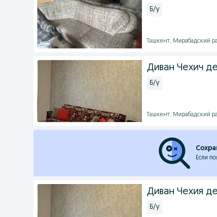
Б/у
Ташкент, Мирабадский рай
Диван Чехич д
Б/у
Ташкент, Мирабадский рай
Сохра
Если по
Диван Чехия д
Б/у