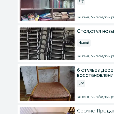
Б/у
Ташкент, Мирабадский рай
Стол,стул нов
Новый
Ташкент, Мирабадский рай
6 стульев дере
восстановлени
Б/у
Ташкент, Мирабадский рай
Срочно Прода