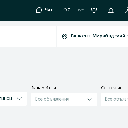
Уведомле
Чат
O'Z
Рус
Типы мебели
Состояние
тиной
Все объявления
Все объяв