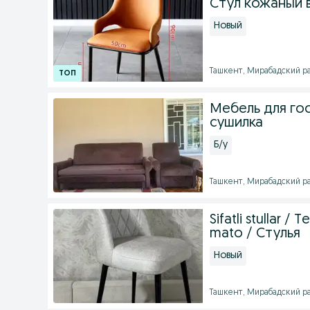
Стул кожаный 
Новый
Ташкент, Мирабадский рай
Мебель для гос
сушилка
Б/у
Ташкент, Мирабадский рай
Sifatli stullar /
mato / Стулья
Новый
Ташкент, Мирабадский рай