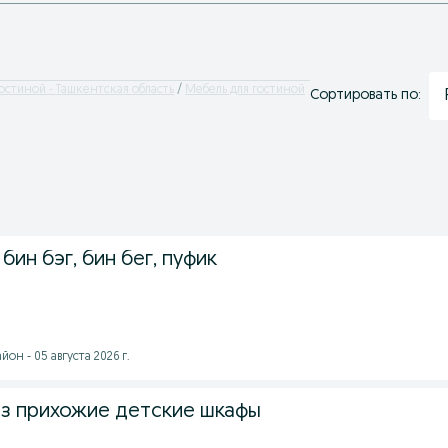
остиной - Ташкентская область
Мебель для гостиной
Сортировать по:
бин бэг, бин бег, пуфик
он - 05 августа 2026 г.
аз прихожие детские шкафы