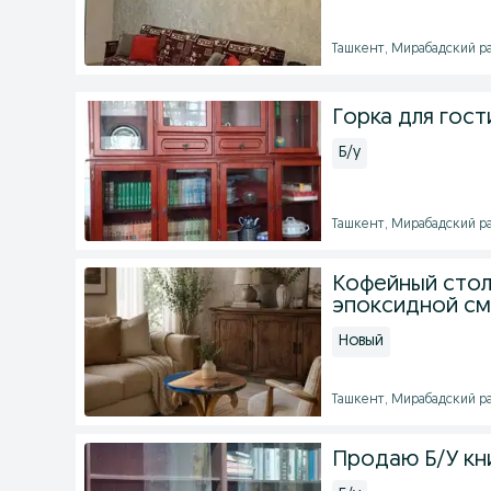
Ташкент, Мирабадский рай
Горка для гос
Б/у
Ташкент, Мирабадский рай
Кофейный стол
эпоксидной с
Новый
Ташкент, Мирабадский рай
Продаю Б/У к