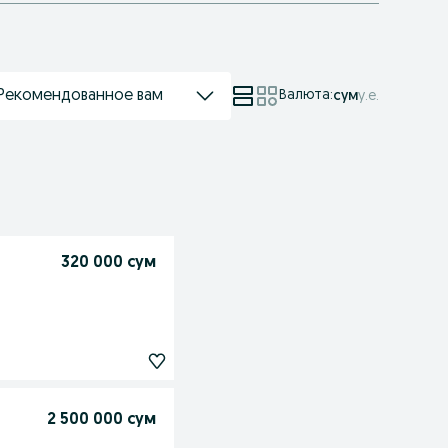
Рекомендованное вам
Валюта
:
сум
у.е.
320 000 сум
2 500 000 сум