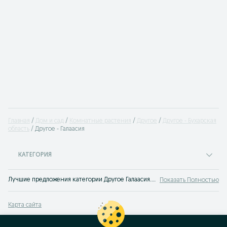
Главная
Дом и сад
Комнатные растения
Другое
Другое - Бухарская
область
Другое - Галаасия
КАТЕГОРИЯ
Лучшие предложения категории Другое Галаасия. Большой выбор товаров и услуг по выгодным ценам на OLX! Множество предложений на OLX.uz!
Показать Полностью
Карта сайта
Карта регионов