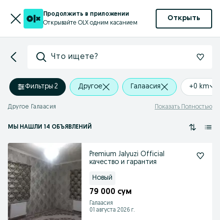
Продолжить в приложении
Открыть
Открывайте OLX одним касанием
Что ищете?
Фильтры
·
2
Другое
Галаасия
+0 km
Другое Галаасия
Показать Полностью
МЫ НАШЛИ 14 ОБЪЯВЛЕНИЙ
Premium Jalyuzi Official
качество и гарантия
Новый
79 000 сум
Галаасия
01 августа 2026 г.