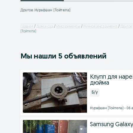
Другое Нурафшан (Тойтепа)
Главная
Дом и сад
Инструменты
Ручной инструмент
Другое
(Тойтепа)
Мы нашли 5 объявлений
Клупп для наре
дюйма
Б/у
Нурафшан (Тойтепа) - 06 а
Samsung Galaxy