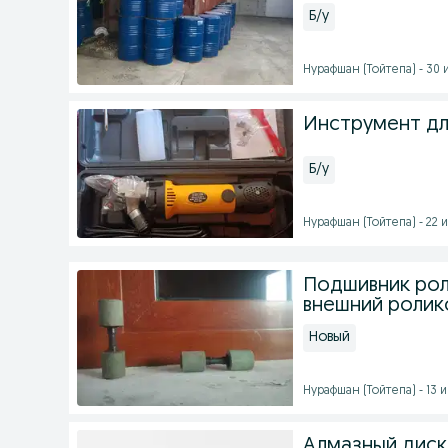
Б/у
Нурафшан (Тойтепа) - 30 и
Инструмент дл
Б/у
Нурафшан (Тойтепа) - 22 и
Подшивник рол
внешний ролик
Новый
Нурафшан (Тойтепа) - 13 и
Алмазный диски