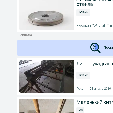
стекла
Новый
Нурафшан (Тойтепа) - 11 и
Посм
Лист букадган
Новый
Пскент - 04 августа 2026 г
Маленький кит
Б/у