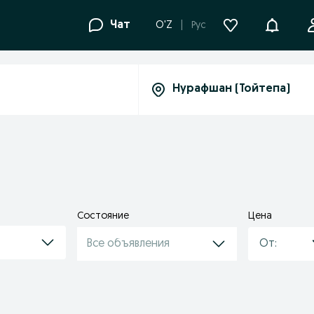
Уведомле
Чат
O'Z
Рус
Состояние
Цена
Все объявления