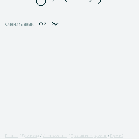
1
2
3
...
100
O'Z
Рус
Сменить язык:
Главная
Дом и сад
Инструменты
Прочий инструмент
Прочий