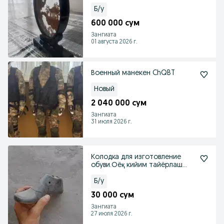
Б/у
600 000 сум
Зангиата
01 августа 2026 г.
Военный манекен ChQBT
Новый
2 040 000 сум
Зангиата
31 июля 2026 г.
Колодка для изготовление
обуви.Оёқ кийим тайёрлаш
учун қолип
Б/у
30 000 сум
Зангиата
27 июля 2026 г.