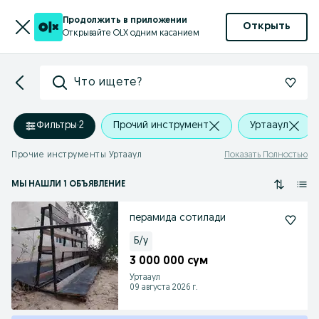
Продолжить в приложении
Открыть
Открывайте OLX одним касанием
Что ищете?
Фильтры
·
2
Прочий инструмент
Уртааул
Прочие инструменты Уртааул
Показать Полностью
МЫ НАШЛИ 1 ОБЪЯВЛЕНИЕ
перамида сотилади
Б/у
3 000 000 сум
Уртааул
09 августа 2026 г.