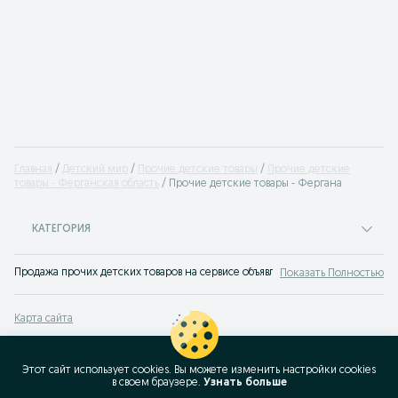
Главная
Детский мир
Прочие детские товары
Прочие детские
товары - Ферганская область
Прочие детские товары - Фергана
КАТЕГОРИЯ
Продажа прочих детских товаров на сервисе объявлений OLX.uz (ранее Torg
Показать Полностью
Карта сайта
Карта регионов
Карта бизнес-страницы
Этот сайт использует cookies. Вы можете изменить настройки cookies
в своeм браузере.
Узнать больше
Популярные запросы