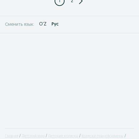
1
2
O'Z
Рус
Сменить язык:
Главная
Детский мир
Детские коляски
Коляски-трансформеры