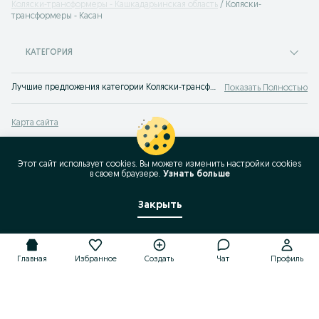
Коляски-трансформеры - Кашкадарьинская область
Коляски-
трансформеры - Касан
КАТЕГОРИЯ
Лучшие предложения категории Коляски-трансформеры Касан. Большой выбор товаров и услуг по выгодным ценам на OLX! Множество предложений на OLX.uz!
Показать Полностью
Карта сайта
Карта регионов
Карта бизнес-страницы
Этот сайт использует cookies. Вы можете изменить настройки cookies
в своeм браузере.
Узнать больше
Популярные запросы
Закрыть
Главная
Избранное
Создать
Чат
Профиль