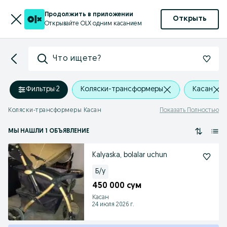
Продолжить в приложении
Открыть
Открывайте OLX одним касанием
Что ищете?
Фильтры
·
2
Коляски-трансформеры
Касан
Коляски-трансформеры Касан
Показать Полностью
МЫ НАШЛИ 1 ОБЪЯВЛЕНИЕ
Kalyaska, bolalar uchun
Б/у
450 000 сум
Касан
24 июля 2026 г.