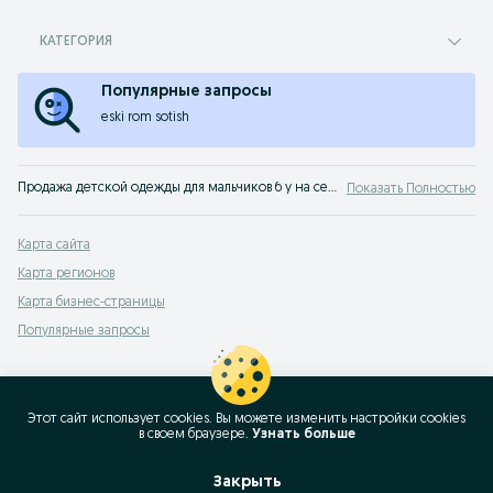
КАТЕГОРИЯ
Популярные запросы
eski rom sotish
Продажа детской одежды для мальчиков б у на сервисе объявлений OLX.uz Ташкент. Покупайте модные вещи для мальчика, одевайте своего ребенка стильно и дешево на OLX.uz (ранее Torg)!
Показать Полностью
Карта сайта
Карта регионов
Карта бизнес-страницы
Популярные запросы
Этот сайт использует cookies. Вы можете изменить настройки cookies
в своeм браузере.
Узнать больше
Закрыть