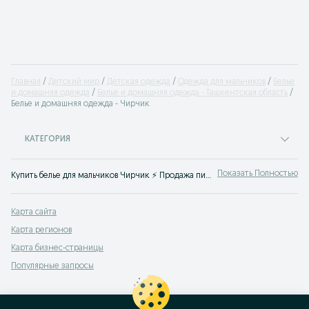
Главная
Детский мир
Детская одежда
Одежда для мальчиков
Белье
и домашняя одежда
Белье и домашняя одежда - Ташкентская область
Белье и домашняя одежда - Чирчик
КАТЕГОРИЯ
Показать Полностью
Купить белье для мальчиков Чирчик ⚡️ Продажа пижамы и домашнюю одежду для мальчиков по лучшим ценам ✌ Выгодные цены на новую и Б/У детскую одежду на OLX.uz!
Карта сайта
Карта регионов
Карта бизнес-страницы
Популярные запросы