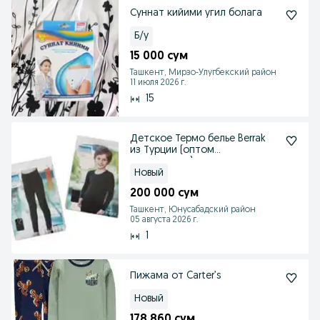
Суннат кийими угил болага
Б/у
15 000 сум
Ташкент, Мирзо-Улугбекский район
11 июля 2026 г.
15
Детское Термо белье Berrak
из Турции (оптом
распродажа) для мальчиков
Новый
200 000 сум
Ташкент, Юнусабадский район
05 августа 2026 г.
1
Пижама от Carter’s
Новый
178 860 сум