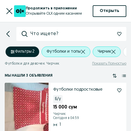
Продолжить в приложении
Открыть
Открывайте OLX одним касанием
Что ищете?
Фильтры
·
2
Футболки и топы
Чирчик
+
Футболки для девочек Чирчик
Показать Полностью
МЫ НАШЛИ 3 ОБЪЯВЛЕНИЯ
Футболки подростковые
Б/у
15 000 сум
Чирчик
Сегодня в 04:59
1