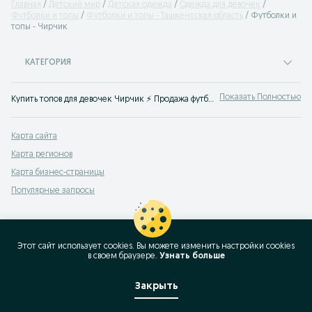
Главная
Детский мир
Детская одежда
Одежда для девочек
Футболки и топы
Футболки и топы - Ташкентская область
Футболки и
топы - Чирчик
КАТЕГОРИЯ
Показать Полностью
Купить топов для девочек Чирчик ⚡️ Продажа футболок для девочек по лучшим ценам ✌ Выгодные цены на детскую одежду на OLX.uz
Карта сайта
Карта регионов
Карта бизнес-страницы
Популярные запросы
Этот сайт использует cookies. Вы можете изменить настройки cookies
в своeм браузере.
Узнать больше
Закрыть