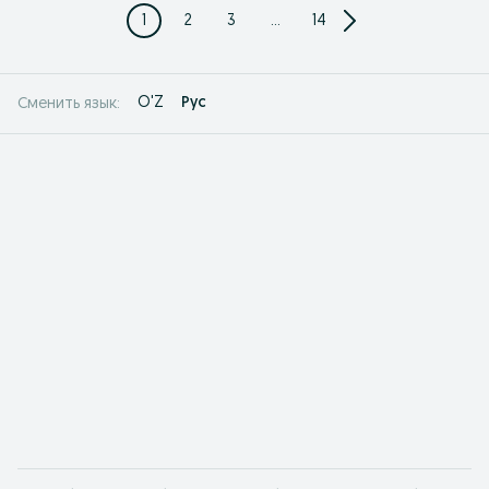
1
2
3
...
14
O'Z
Рус
Сменить язык: