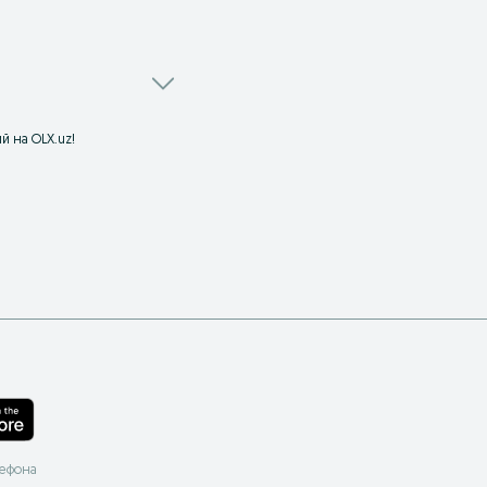
й на OLX.uz!
лефона