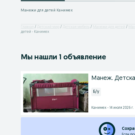
Манежи для детей Канимех
Главная
Детский мир
Детская мебель
Манежи для детей
Ман
детей - Канимех
Мы нашли 1 объявление
Манеж. Детска
Б/у
Канимех - 14 июля 2026 г.
Сохра
Если по