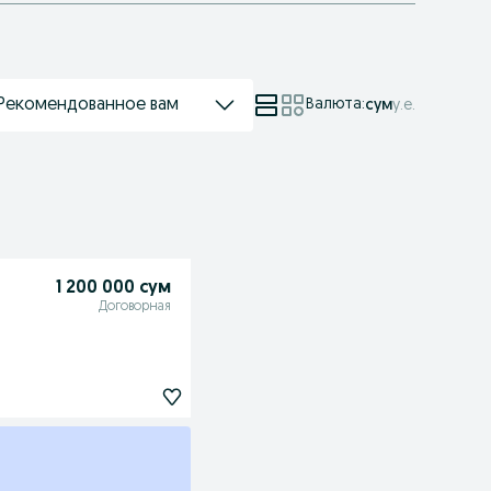
Рекомендованное вам
Валюта
:
сум
у.е.
1 200 000 сум
Договорная