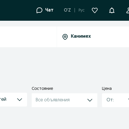
Уведомле
Чат
O'Z
Рус
Состояние
Цена
тей
Все объявления