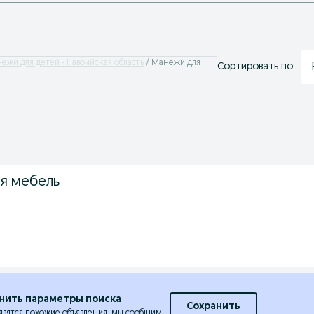
ежи для детей - Навоийская область
Манежи для
Сортировать по:
я мебель
нить параметры поиска
Сохранить
явятся похожие объявления, мы сообщим.