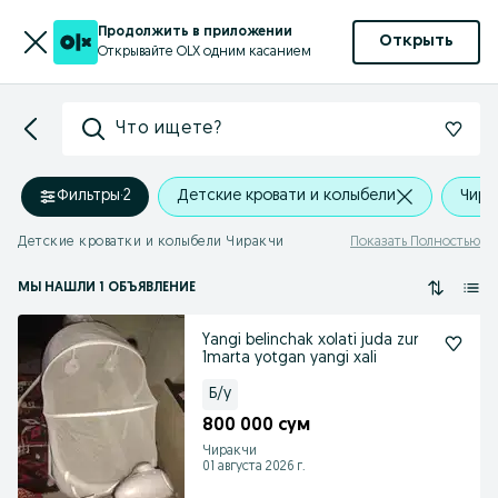
Продолжить в приложении
Открыть
Открывайте OLX одним касанием
Что ищете?
Фильтры
·
2
Детские кровати и колыбели
Чира
Детские кроватки и колыбели Чиракчи
Показать Полностью
МЫ НАШЛИ 1 ОБЪЯВЛЕНИЕ
Yangi belinchak xolati juda zur
1marta yotgan yangi xali
Б/у
800 000 сум
Чиракчи
01 августа 2026 г.