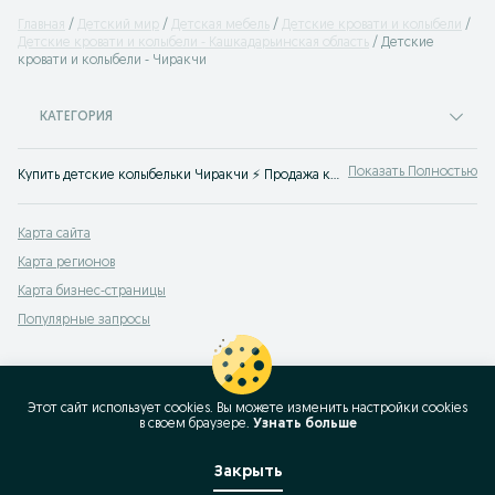
Главная
Детский мир
Детская мебель
Детские кровати и колыбели
Детские кровати и колыбели - Кашкадарьинская область
Детские
кровати и колыбели - Чиракчи
КАТЕГОРИЯ
Показать Полностью
Купить детские колыбельки Чиракчи ⚡️ Продажа кроваток детских по лучшим ценам ✌ Выгодные цены на новую и Б/У детскую мебель на OLX.uz!
Карта сайта
Карта регионов
Карта бизнес-страницы
Популярные запросы
Этот сайт использует cookies. Вы можете изменить настройки cookies
в своeм браузере.
Узнать больше
Закрыть