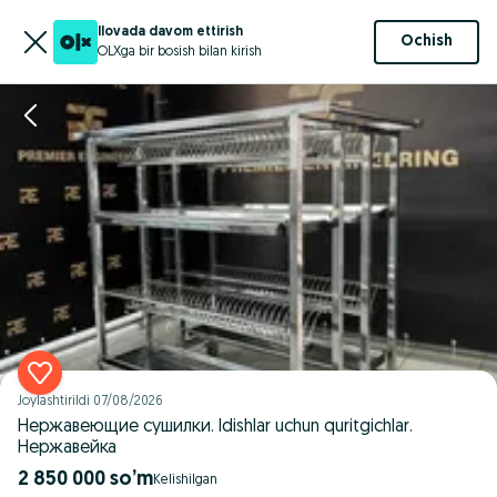
Ilovada davom ettirish
Ochish
OLXga bir bosish bilan kirish
Joylashtirildi
07/08/2026
Нержавеющие сушилки. Idishlar uchun quritgichlar.
Нержавейка
2 850 000 so’m