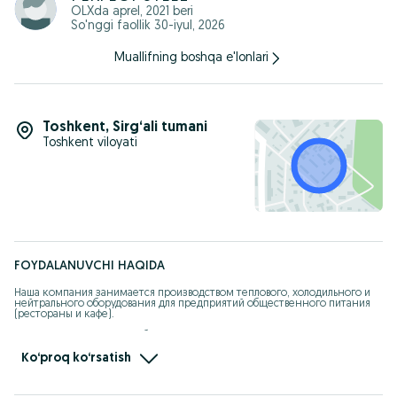
OLXda
aprel, 2021
beri
So'nggi faollik 30-iyul, 2026
Muallifning boshqa e'lonlari
Toshkent
,
Sirg‘ali tumani
Toshkent viloyati
FOYDALANUVCHI HAQIDA
Наша компания занимается производством теплового, холодильного и 
нейтрального оборудования для предприятий общественного питания 
(рестораны и кафе). 

Компания располагает собственными производственными мощностями, 
а также опытными специалистами, которые готовы предоставить 
решения для самых трудных требований ресторанов и кафе. 

Ko‘proq ko‘rsatish
Мы всегда основательно относится к своему делу, ценим каждого 
клиента, уважаем их мнение и всегда сдаем заказы во время.