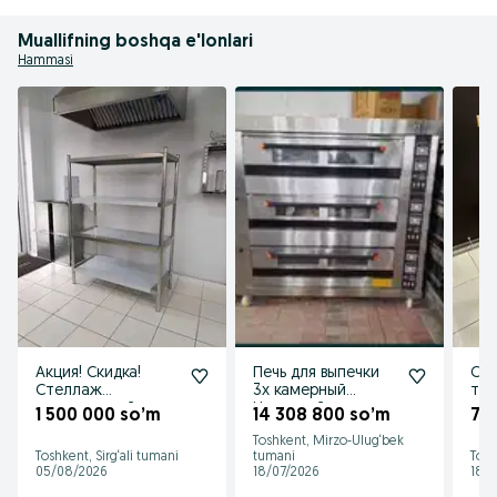
Muallifning boshqa e'lonlari
Hammasi
Акция! Скидка!
Печь для выпечки
Суш
Стеллаж
3х камерный
тар
ресторанный
Нержавейка
про
1 500 000 so’m
14 308 800 so’m
70
нержавейка
Духовка
нер
Toshkent, Mirzo-Ulug‘bek
nerjaveyka
Toshkent, Sirg‘ali tumani
tumani
Tosh
05/08/2026
18/07/2026
18/0