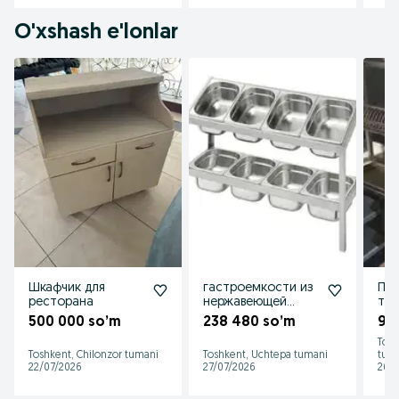
O'xshash e'lonlar
Шкафчик для
гастроемкости из
Пол
ресторана
нержавеющей
тар
стали
500 000 so’m
238 480 so’m
90
Tosh
Toshkent, Chilonzor tumani
Toshkent, Uchtepa tumani
tum
22/07/2026
27/07/2026
26/