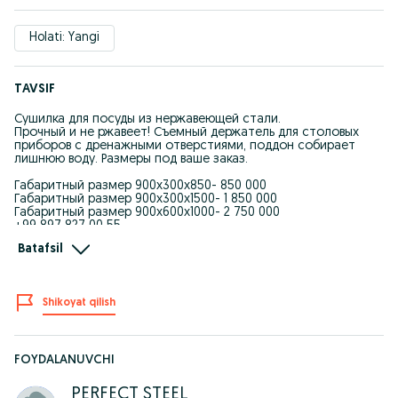
Holati: Yangi
TAVSIF
Сушилка для посуды из нержавеющей стали.
Прочный и не ржавеет! Съемный держатель для столовых
приборов с дренажными отверстиями, поддон собирает
лишнюю воду. Размеры под ваше заказ.
Габаритный размер 900х300х850- 850 000
Габаритный размер 900х300х1500- 1 850 000
Габаритный размер 900х600х1000- 2 750 000
+99 897 827 00 55
Batafsil
Idishlarni quritish moslamasi- zanglamaydigan va bardoshli
po'latdan yasalgan.
Idish -tovoq ushlagichi olinadigan teshikli drenajdan.patnis
tomchilab yig'iladigan ortiqcha suvni toplaydi.
Shikoyat qilish
O'lchamlar siz istagan uslubda.
FOYDALANUVCHI
PERFECT STEEL