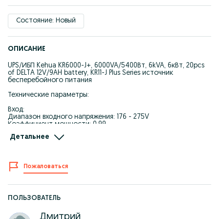
Состояние: Новый
ОПИСАНИЕ
UPS/ИБП Kehua KR6000-J+, 6000VA/5400Вт, 6kVA, 6кВт, 20pcs
of DELTA 12V/9AH battery, KR11-J Plus Series источник
бесперебойного питания
Технические параметры:
Вход:
Диапазон входного напряжения: 176 - 275V
Коэффициент мощности: 0.99
Детальнее
Выход:
Мощность: 6000VA
КПД: 95,50%
Коэффициент мощности: 0,9 (1.0 при температуре не выше
Пожаловаться
+30°C)
Батарея:
Тип батареи: Внешний блок батарей Delta DTM 12V/9Ah - 20
шт.
ПОЛЬЗОВАТЕЛЬ
Зарядный ток: 1-8A (регулируемый)
Дмитрий