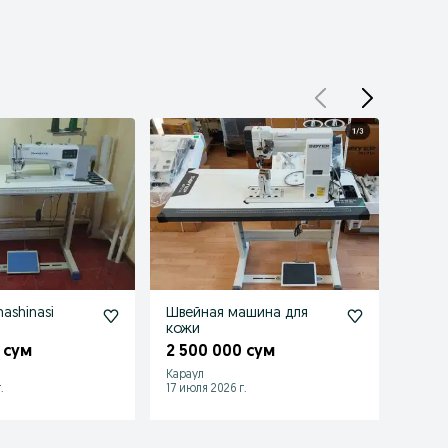
mashinasi
Швейная машина для
Jack 
кожи
pulini
 сум
2 500 000 сум
3 30
Караул
Урген
.
17 июля 2026 г.
25 июл