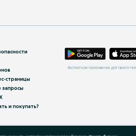
зопасности
Бесплатное приложение для твоего те
онов
ес-страницы
 запросы
X
ать и покупать?