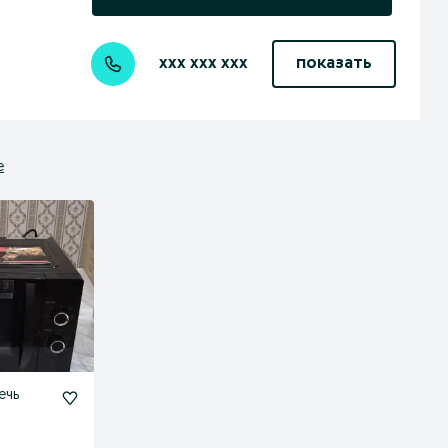
xxx xxx xxx
показать
е
ечь