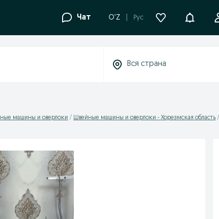
Уведомле
Чат
O'Z
Рус
ные машины и оверлоки
Швейные машины и оверлоки - Хорезмская область