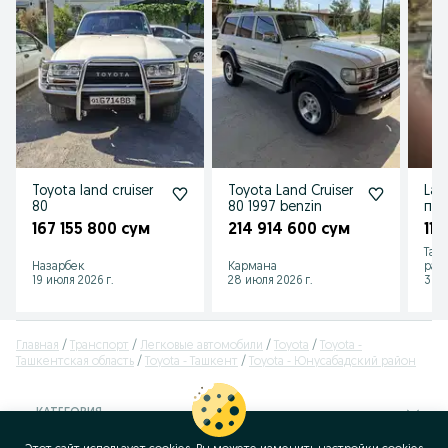
Toyota land cruiser
Toyota Land Cruiser
Lan
80
80 1997 benzin
пр
167 155 800 сум
214 914 600 сум
119
Таш
Назарбек
Кармана
рай
19 июля 2026 г.
28 июля 2026 г.
30 и
Главная
Транспорт
Легковые автомобили
Toyota
Toyota -
Ташкентская область
Toyota - Ташкент
Toyota - Юнусабадский район
КАТЕГОРИЯ