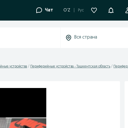
Уведомле
Чат
O'Z
Рус
йные устройства
Периферийные устройства - Ташкентская область
Перифери