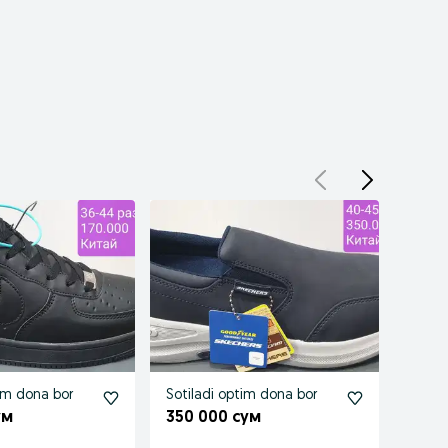
tim dona bor
Sotiladi optim dona bor
Sotil
ум
350 000 сум
190 