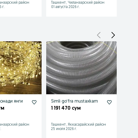
анзарский район
Ташкент, Чиланзарский район
Ташке
 г.
01 августа 2026 г.
01 авгу
онади янги
Simli go‘fra mustaxkam
Папд
Вместим
ум
1 191 470 сум
риса
500 
хоро
анзарский район
Ташкент, Яккасарайский район
Ташке
.
25 июля 2026 г.
11 июля