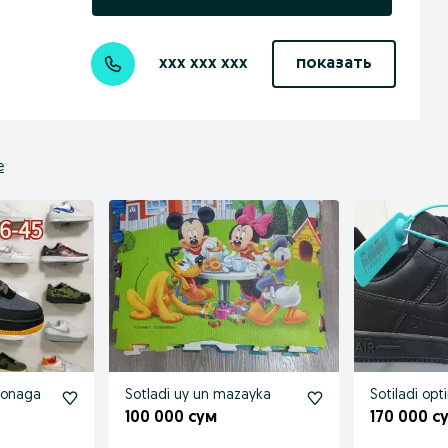
xxx xxx xxx
показать
е
donaga
Sotladi uy un mazayka
Sotiladi op
100 000 сум
170 000 с