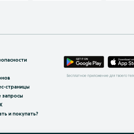
зопасности
Бесплатное приложение для твоего те
онов
ес-страницы
 запросы
X
ать и покупать?