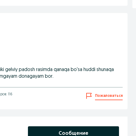
yiki gelviy padosh rasimda qanaqa bo'sa huddi shunaqa
ptimgayam donagayam bor.
ов: 116
Пожаловаться
Сообщение