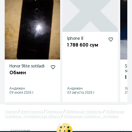
Iphone 8
1 788 600 сум
Honor 9lite sotiladi
Sam
soti
Обмен
1 1
Андижан
Андижан
Ург
09 июля 2026 г.
03 августа 2026 г.
25 и
Главная
Электроника
Телефоны
Мобильные телефоны
Мобильные
телефоны - Андижанская область
Мобильные телефоны - Андижан
КАТЕГОРИЯ