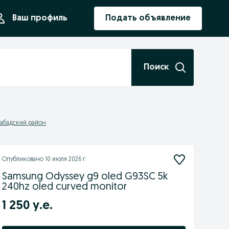
ния
Ваш профиль
Подать объявление
Поиск
абадский район
Опубликовано
10 июля 2026 г.
Samsung Odyssey g9 oled G93SC 5k
240hz oled curved monitor
1 250 у.е.