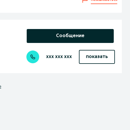
Пожаловаться
Сообщение
xxx xxx xxx
показать
е