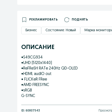
РЕКЛАМИРОВАТЬ
ПОДНЯТЬ
Бизнес
Состояние: Новый
Марка монитор
ОПИСАНИЕ
•S49CG934
•UHD (5120x1440)
•ReFReSH RATe 240Hz QD-OLED
•HDMI, audIO out
• FLICKeR FRee
•AMD FREESYNC
•sRGB
G-SYNC
ID:
60807543
Просмотр