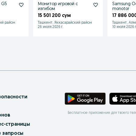
 G5
Монитор игровой с
Samsung Od
изгибом
monotor
15 501 200 сум
17 886 00
ий район
Ташкент, Яккасарайский район
Ташкент, Алм
26 июля 2026 г.
10 июля 2026 г
зопасности
Бесплатное приложение для твоего те
онов
ес-страницы
 запросы