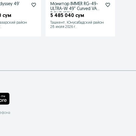
yssey 49’
Монитор IMMER RG-49-
7M4P
ULTRA-W 49" Curved VA
R1000
DQHD 120Hz
W/HAS
0 сум
5 485 040 сум
8 94
Typ.4
азарский район
Ташкент, Юнусабадский район
Ташке
.
28 июля 2026 г.
13 июл
лефона