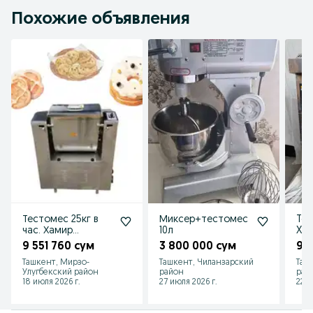
Похожие объявления
Тестомес 25кг в
Миксер+тестомес
Tosh
час. Хамир
10л
Xit
корадиган ускуна
9 551 760 сум
3 800 000 сум
95
25 кг 1 соатда.
Ташкент, Мирзо-
Ташкент, Чиланзарский
Таш
Улугбекский район
район
рай
18 июля 2026 г.
27 июля 2026 г.
22 и