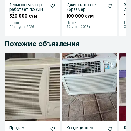
Терморегулятор
Джинсы новые
Же
работает по WiFi
26размер
28р
абсолютно новый
320 000 сум
100 000 сум
10
2шт. В наличии
Навои
Навои
Нав
04 августа 2026 г.
30 июля 2026 г.
30 и
Похожие объявления
Продам
Кондиционер
Roi