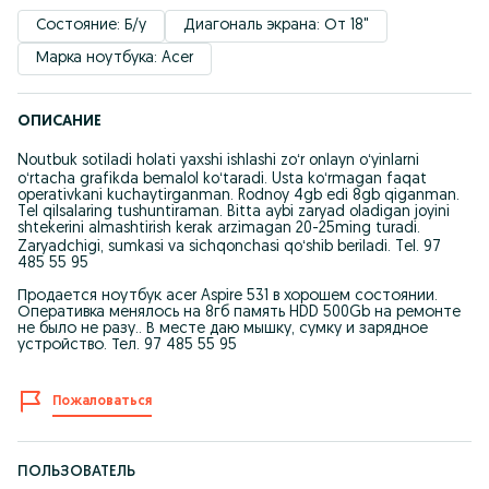
Состояние: Б/у
Диагональ экрана: От 18"
Марка ноутбука: Acer
ОПИСАНИЕ
Noutbuk sotiladi holati yaxshi ishlashi zoʻr onlayn oʻyinlarni
oʻrtacha grafikda bemalol koʻtaradi. Usta koʻrmagan faqat
operativkani kuchaytirganman. Rodnoy 4gb edi 8gb qiganman.
Tel qilsalaring tushuntiraman. Bitta aybi zaryad oladigan joyini
shtekerini almashtirish kerak arzimagan 20-25ming turadi.
Zaryadchigi, sumkasi va sichqonchasi qoʻshib beriladi. Tel. 97
485 55 95
Продается ноутбук acer Aspire 531 в хорошем состоянии.
Оперативка менялось на 8гб память HDD 500Gb на ремонте
не было не разу.. В месте даю мышку, сумку и зарядное
устройство. Тел. 97 485 55 95
Пожаловаться
ПОЛЬЗОВАТЕЛЬ