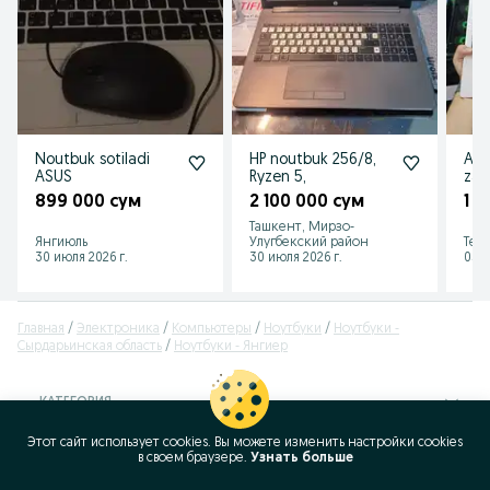
Noutbuk sotiladi
HP noutbuk 256/8,
AA
ASUS
Ryzen 5,
zar
yet
899 000 сум
2 100 000 сум
1 3
ish
Ташкент, Мирзо-
not
Янгиюль
Улугбекский район
Тер
30 июля 2026 г.
30 июля 2026 г.
05 а
Главная
Электроника
Компьютеры
Ноутбуки
Ноутбуки -
Сырдарьинская область
Ноутбуки - Янгиер
КАТЕГОРИЯ
Этот сайт использует cookies. Вы можете изменить настройки cookies
ID:
53788860
в своeм браузере.
Узнать больше
Просмотров: 620