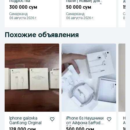
подростка
пыли ( новый) для
дер
пылесоса марки S-
300 000 сум
50 000 сум
15
2010
Самарканд
Самарканд
Сам
06 августа 2026 г.
06 августа 2026 г.
06 а
Похожие объявления
Iphone galovka
iPhone 6s Наушники
Нау
GanKong Orginal
от Айфона EarPods
Айф
3.5mm Lighting
nau
128 000 сум
500 000 сум
10