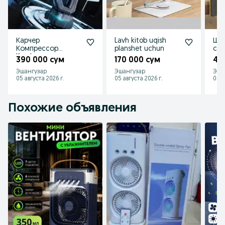
Карчер
Lavh kitob uqish
Шк
Компрессор
planshet uchun
сре
Karcher с
390 000 сум
170 000 сум
48
аккумулятором,
Эшангузар
Эшангузар
Эша
датчик скорости
05 августа 2026 г.
05 августа 2026 г.
05 а
до 10 Китай
Похожие объявления