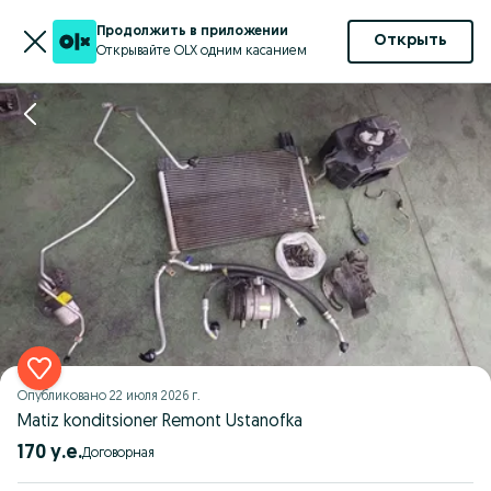
Продолжить в приложении
Открыть
Открывайте OLX одним касанием
Опубликовано
22 июля 2026 г.
Matiz konditsioner Remont Ustanofka
170 у.е.
Договорная