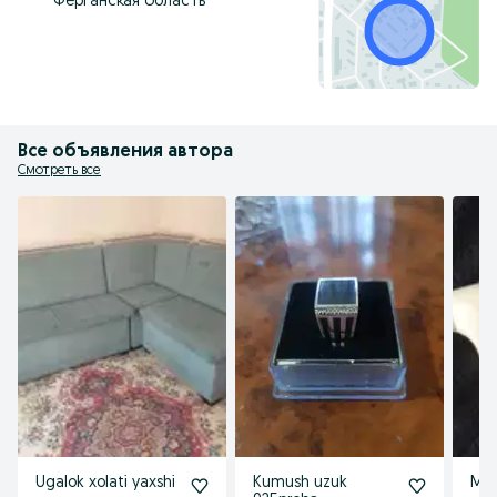
Ферганская область
Все объявления автора
Смотреть все
Ugalok xolati yaxshi
Kumush uzuk
Mag