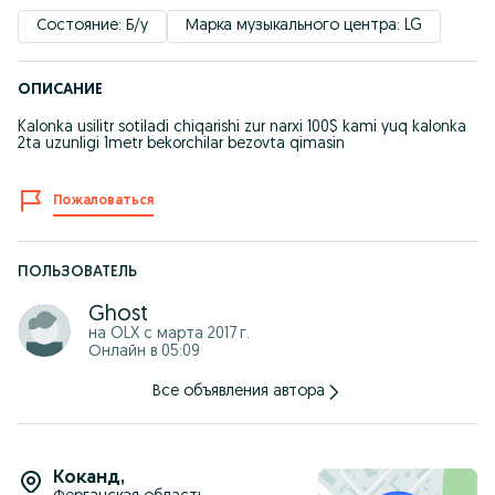
Состояние: Б/у
Марка музыкального центра: LG
ОПИСАНИЕ
Kalonka usilitr sotiladi chiqarishi zur narxi 100$ kami yuq kalonka
2ta uzunligi 1metr bekorchilar bezovta qimasin
Пожаловаться
ПОЛЬЗОВАТЕЛЬ
Ghost
на OLX с
марта 2017 г.
Онлайн в 05:09
Все объявления автора
Коканд
,