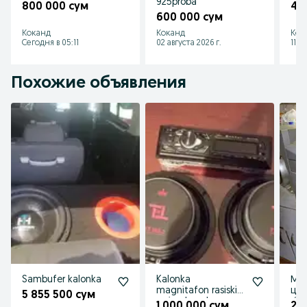
925proba
800 000 сум
40
600 000 сум
Коканд
Коканд
Кок
Сегодня в 05:11
02 августа 2026 г.
11 и
Похожие объявления
Sambufer kalonka
Kalonka
Муз
magnitafon rasiski
цен
5 855 500 сум
rasiyadan olganman
√√√
1 000 000 сум
20