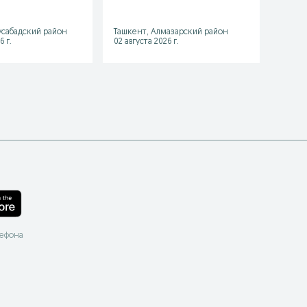
сабадский район
Ташкент, Алмазарский район
Янгиб
6 г.
02 августа 2026 г.
11 июля
лефона