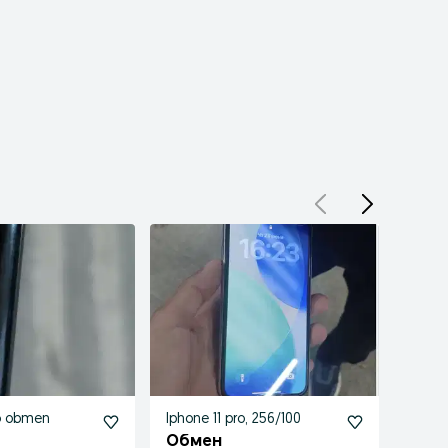
ro obmen
Iphone 11 pro, 256/100
iphon
Обмен
Обм