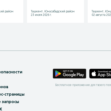
кий район
Ташкент, Юнусабадский район
Ташкент, Юну
23 июля 2026 г.
02 августа 202
зопасности
Бесплатное приложение для твоего те
онов
ес-страницы
 запросы
X